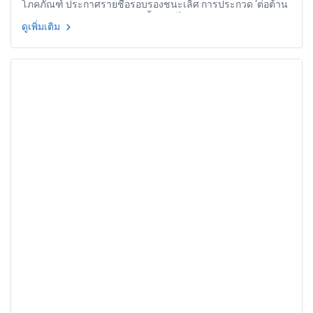
โภคภัณฑ์ ประกาศรายชื่อรอบรองชนะเลิศ การประกวด ‘ต่อต้าน
การทุจริตผ่านศิลปะการแสดงพื้นบ้านไทยประยุกต์’ ประจำปี
ดูเพิ่มเติม
2565