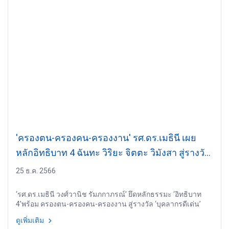
'ครองตน-ครองคน-ครองงาน' รศ.ดร.เมธินี เผย
หลักอิทธิบาท 4 ฉันทะ วิริยะ จิตตะ วิมังสา สู่รางวัล
บุคลากรดีเด่นปี’66
25 ธ.ค. 2566
‘รศ.ดร.เมธินี วงศ์วานิช รัมภกาภรณ์’ ยึดหลักธรรมะ ‘อิทธิบาท
4’พร้อม ครองตน-ครองคน-ครองงาน สู่รางวัล ‘บุคลากรดีเด่น’
ด้านบริการวิชาการ ม.เกษตรศาสตร์ ปี‘66
ดูเพิ่มเติม