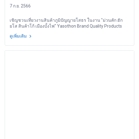
7 ก.ย. 2566
เชิญชวนเที่ยวงานสินค้าภูมิปัญญายโสธร ในงาน "ม่วนคัก ฮัก
ยโส สินค้าโก้ เมืองบั้งไฟ" Yasothon Brand Quality Products
2023
ดูเพิ่มเติม