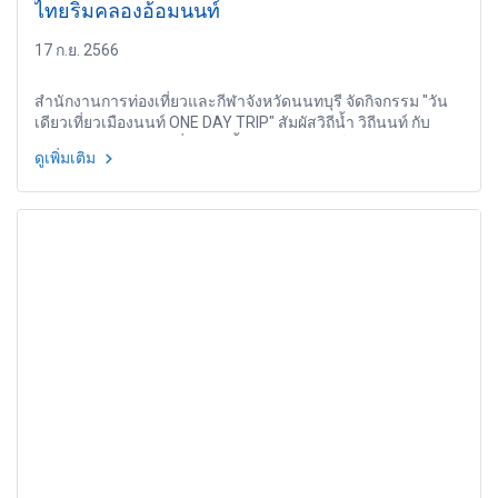
ไทยริมคลองอ้อมนนท์
17 ก.ย. 2566
สำนักงานการท่องเที่ยวและกีฬาจังหวัดนนทบุรี จัดกิจกรรม "วัน
เดียวเที่ยวเมืองนนท์ ONE DAY TRIP" สัมผัสวิถีน้ำ วิถีนนท์ กับ
กิจกรรมเส้นทางท่องเที่ยวทางน้ำคลองอ้อมนนท์
ดูเพิ่มเติม