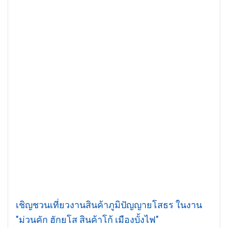
เชิญชวนเที่ยวงานสินค้าภูมิปัญญายโสธร ในงาน
"ม่วนคัก ฮักยโส สินค้าโก้ เมืองบั้งไฟ"