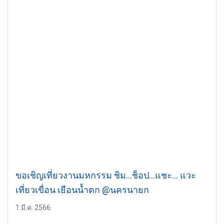
ขอเชิญเที่ยวงานมหกรรม ชิม…ช็อป…แชะ… แวะ
เที่ยวเขื่อน เยือนน้ำตก @นครนายก
1 มี.ค. 2566