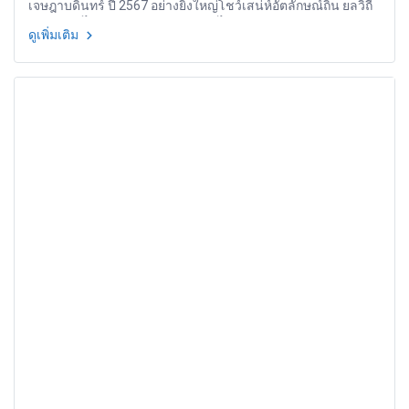
เจษฎาบดินทร์ ปี 2567 อย่างยิ่งใหญ่โชว์เสน่ห์อัตลักษณ์ถิ่น ยลวิถี
เอกลักษณ์ไทย ดัน Soft Power ก้าวไกลสู่เมืองเศรษฐกิจดี
ดูเพิ่มเติม