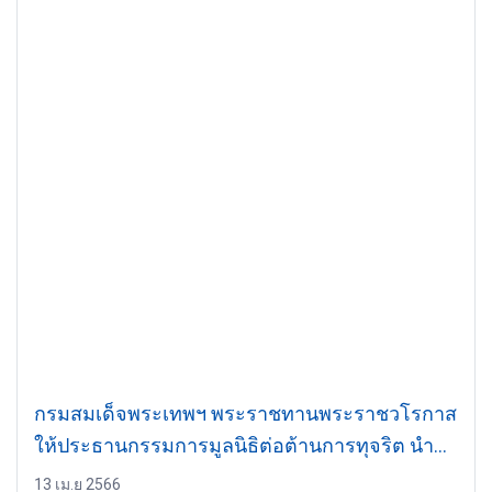
กรมสมเด็จพระเทพฯ พระราชทานพระราชวโรกาส
ให้ประธานกรรมการมูลนิธิต่อต้านการทุจริต นำ
คณะกรรมการมูลนิธิฯ และคณะองค์กรผู้สนับสนุน
13 เม.ย 2566