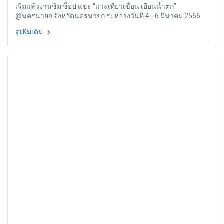
เริ่มแล้วงานชิม ช็อป แชะ “แวะเที่ยวเขื่อน เยือนน้ำตก”
@นครนายก จังหวัดนครนายก ระหว่างวันที่ 4 - 6 มีนาคม 2566
ดูเพิ่มเติม