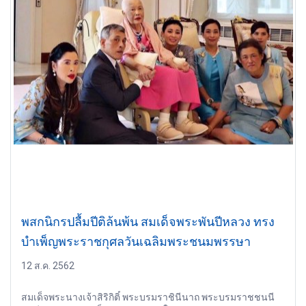
พสกนิกรปลื้มปีติล้นพ้น สมเด็จพระพันปีหลวง ทรง
บำเพ็ญพระราชกุศลวันเฉลิมพระชนมพรรษา
12 ส.ค. 2562
สมเด็จพระนางเจ้าสิริกิติ์ พระบรมราชินีนาถ พระบรมราชชนนี