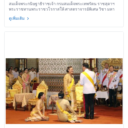
สมเด็จพระกนิษฐาธิราชเจ้า กรมสมเด็จพระเทพรัตน ราชสุดาฯ
ถวายพระพรชัยมงคล
พระราชทานพระราชวโรกาสให้ ศาสตราจารย์พิเศษ วิชา มหา
คุณ ประธานกรรมการมูลนิธิต่อต้านการทุจริต นำคณะกรรมการ
ดูเพิ่มเติม
มูลนิธิฯ และคณะองค์กรผู้สนับสนุนการจัดการแข่งขันวิ่งการกุศล
ต่อต้านการทุจริต ถวายพระพรชัยมงคล