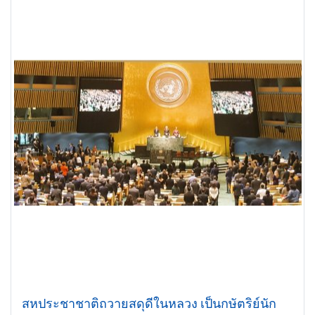
สหประชาชาติถวายสดุดีในหลวง เป็นกษัตริย์นัก