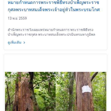
หมายกำหนดการพระราชพิธีทรงบำเพ็ญพระราช
กุศลพระบาทสมเด็จพระเจ้าอยู่หัวในพระบรมโกศ
13 พ.ย. 2559
สำนักพระราชวังเผยแพร่หมายกำหนดการ พระราชพิธีทรง
บำเพ็ญพระราชกุศล พระบาทสมเด็จพระปรมินทรมหาภูมิพล
อดุลยเดช มหิตลาธิเบศรรามาธิบดี จักรีนฤบดินทร สยามินทราธิ
ดูเพิ่มเติม
ราช บรมนาถบพิตร ณ พระที่นั่งดุสิตมหาปราสาท ประจำวัน
ตลอด 100 วัน ตามกำหนดไว้ทุกข์