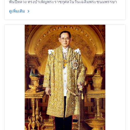
พันปีหลวง ทรงบำเพ็ญพระราชกุศลในวันเฉลิมพระชนมพรรษา
87 พรรษา
ดูเพิ่มเติม