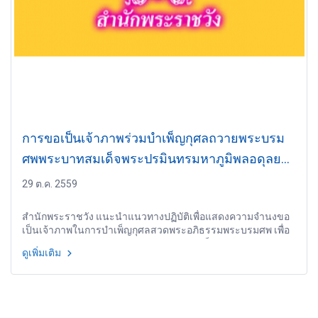
การขอเป็นเจ้าภาพร่วมบำเพ็ญกุศลถวายพระบรม
ศพพระบาทสมเด็จพระปรมินทรมหาภูมิพลอดุลย
เดช
29 ต.ค. 2559
สำนักพระราชวัง แนะนำแนวทางปฏิบัติเพื่อแสดงความจำนงขอ
เป็นเจ้าภาพในการบำเพ็ญกุศลสวดพระอภิธรรมพระบรมศพ เพื่อ
น้อมรำลึกถึงพระมหากรุณาธิคุณและถวายเป็นพระราชกุศล หลัง
ดูเพิ่มเติม
จากการ พระราชพิธีทรงบำเพ็ญพระราชกุศลปัญญาสมวาร (๕๐
วัน)