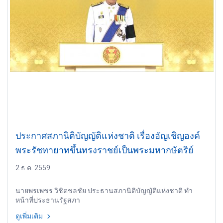
ประกาศสภานิติบัญญัติแห่งชาติ เรื่องอัญเชิญองค์
พระรัชทายาทขึ้นทรงราชย์เป็นพระมหากษัตริย์
2 ธ.ค. 2559
นายพรเพชร วิชิตชลชัย ประธานสภานิติบัญญัติแห่งชาติ ทำ
หน้าที่ประธานรัฐสภา
ดูเพิ่มเติม