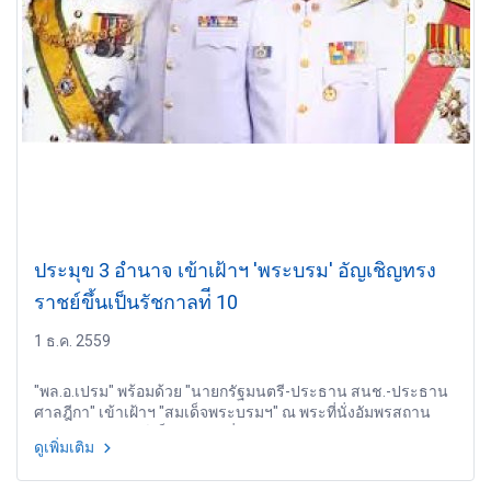
ประมุข 3 อำนาจ เข้าเฝ้าฯ 'พระบรม' อัญเชิญทรง
ราชย์ขึ้นเป็นรัชกาลท่ี 10
1 ธ.ค. 2559
"พล.อ.เปรม" พร้อมด้วย "นายกรัฐมนตรี-ประธาน สนช.-ประธาน
ศาลฎีกา" เข้าเฝ้าฯ "สมเด็จพระบรมฯ" ณ พระที่นั่งอัมพรสถาน
อัญเชิญทรงราชย์ เป็นรัชกาลที่ 10
ดูเพิ่มเติม