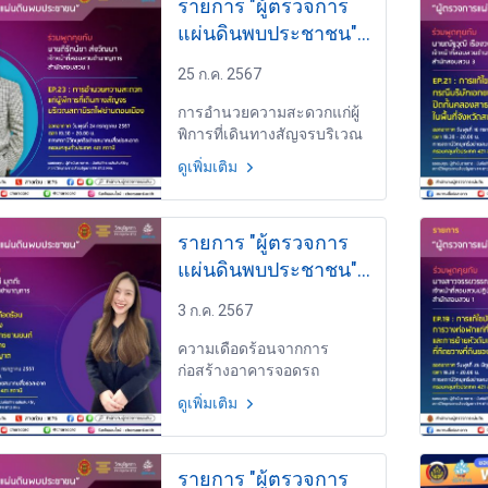
รายการ "ผู้ตรวจการ
แผ่นดินพบประชาชน"
วันพุธที่ 24 กรกฎาคม
25 ก.ค. 2567
2567 เวลา 19.30-
20.00 น.
การอำนวยความสะดวกแก่ผู้
พิการที่เดินทางสัญจรบริเวณ
สถานีรถไฟย่านดอนเมือง
ดูเพิ่มเติม
EP.23 โดย นายติรัตน์ชา ส่ง
วัฒนา เจ้าหน้าที่สอบสวน
ชำนาญการ สำนักสอบสวน 1
รายการ "ผู้ตรวจการ
แผ่นดินพบประชาชน"
วันพุธที่ 3 กรกฎาคม
3 ก.ค. 2567
2567 เวลา 19.30-
20.00 น.
ความเดือดร้อนจากการ
ก่อสร้างอาคารจอดรถ
จักรยานยนต์ในพื้นที่ส่วน
ดูเพิ่มเติม
กลางโดยไม่ได้รับอนุญาต
EP.20 โดย นางสาวมุกมณี มุต
ต๊ะ เจ้าหน้าที่สอบสวน
รายการ "ผู้ตรวจการ
ชำนาญการ สำนักสอบสวน 2