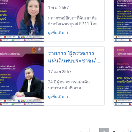
วันพุธที่ 1 พฤษภาคม
1 พ.ค. 2567
2567 เวลา 19.30-
20.00 น.
มหากาพย์ปัญหาที่ดินเขาค้อ
จังหวัดเพชรบูรณ์ EP.11 โดย
นางสาวจิตรลดา คำสงค์ ผู้
ดูเพิ่มเติม
อำนวยการส่วนสอบสวน 1
สำนักสอบสวน 3
รายการ "ผู้ตรวจการ
แผ่นดินพบประชาชน"
วันพุธที่ 17 เมษายน
17 เม.ย 2567
2567 เวลา 19.30-
20.00 น.
24 ปี ผู้ตรวจการแผ่นดิน
บทบาท หน้าที่ ตาม
รัฐธรรมนูญแห่งราช
ดูเพิ่มเติม
อาณาจักรไทย พ.ศ. 2544-
2560 EP.9 โดย พันตำรวจโท
ทีรป กฤตธีรานนท์ เลขาธิการ
สำนักงานผู้ตรวจการแผ่นดิน