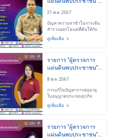
แผ่นดินพบประชาชน"
วันพุธที่ 22 พฤษภาคม
21 พ.ค. 2567
2567 เวลา 19.30-
20.00 น.
ปัญหาความล่าช้าในการเดิน
สำรวจออกโฉนดที่ดินให้กับ
ประชาชน เหตุจากความไม่
ดูเพิ่มเติม
ชัดเจนของแนวเขตที่ดินของ
รัฐ EP.14 โดย นายวชิรา
นาวาศรีพร เจ้าหน้าที่
รายการ "ผู้ตรวจการ
สอบสวนชำนาญการ สำนัก
สอบสวน 1
แผ่นดินพบประชาชน"
วันพุธที่ 8 พฤษภาคม
8 พ.ค. 2567
2567 เวลา 19.30-
20.00 น.
การแก้ไขปัญหาการต่ออายุ
ใบอนุญาตประกอบธุรกิจ
โรงแรม บริเวณหาดเฉวง
ดูเพิ่มเติม
เกาะสมุย EP.12 โดย นางสาว
บุศยา รัตนไพโรจน์ เจ้าหน้าที่
สอบสวนชำนาญการ สำนัก
รายการ "ผู้ตรวจการ
สอบสวน 4
แผ่นดินพบประชาชน"