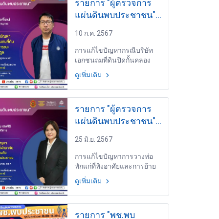
รายการ "ผู้ตรวจการ
แผ่นดินพบประชาชน"
วันพุธที่ 10 กรกฎาคม
10 ก.ค. 2567
2567 เวลา 19.30-
20.00 น.
การแก้ไขปัญหากรณีบริษัท
เอกชนถมที่ดินปิดกั้นคลอง
สาธารณะในพื้นที่จังหวัดสตูล
ดูเพิ่มเติม
EP.21 โดย นายณัฐวุฒิ เรือง
วงศ์โรจน์ เจ้าหน้าที่สอบสวน
ชำนาญการ สำนักสอบสวน 3
รายการ "ผู้ตรวจการ
แผ่นดินพบประชาชน"
วันพุธที่ 26 มิถุนายน
25 มิ.ย. 2567
2567 เวลา 19.30-
20.00 น.
การแก้ไขปัญหาการวางท่อ
พักแก่ที่พิงอาศัยและการย้าย
หัวดับเพลิงที่กีดขวางที่ดิน
ดูเพิ่มเติม
ของประชาชน EP.19 โดย
นางสาวจรรยาวรรณ เฮงศิริ
เจ้าหน้าที่สอบสวนปฏิบัติการ
รายการ "พช.พบ
สำนักสอบสวน 1