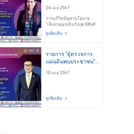
วันพุธที่ 24 เมษายน
24 เม.ย 2567
2567 เวลา 19.30-
20.00 น.
การแก้ไขปัญหานโยบาย
"เจ็บป่วยฉุกเฉินวิกฤต มีสิทธิ
ทุกที่" (UCEP) ให้สามารถ
ดูเพิ่มเติม
คุ้มครองผู้ป่วยฉุกเฉินวิกฤตได้
อย่างมีประสิทธิภาพ EP.10
โดย นางสาวปริญญาวัน ชม
รายการ "ผู้ตรวจการ
เสวก ผู้อำนวยการส่วน
สอบสวน 4 สำนักสอบสวน 2
แผ่นดินพบประชาชน"
วันพุธที่ 10 เมษายน
10 เม.ย 2567
2567 เวลา 19.30-
20.00 น.
ดูเพิ่มเติม