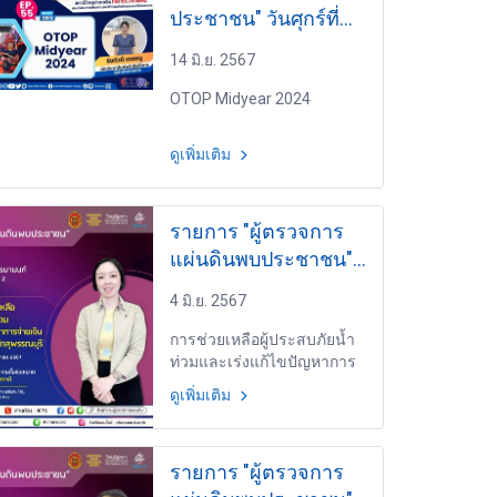
ประชาชน" วันศุกร์ที่
14 มิถุนายน
14 มิ.ย. 2567
2567 เวลา 18.00-
18.30 น.
OTOP Midyear 2024
ดูเพิ่มเติม
รายการ "ผู้ตรวจการ
แผ่นดินพบประชาชน"
วันพุธที่ 5 มิถุนายน
4 มิ.ย. 2567
2567 เวลา 19.30-
20.00 น.
การช่วยเหลือผู้ประสบภัยน้ำ
ท่วมและเร่งแก้ไขปัญหาการ
จ่ายเงินช่วยเหลือในจังหวัด
ดูเพิ่มเติม
สุพรรณบุรี EP.16 โดย นาง
นวรัตน์ สถาพรนานนท์ ผู้
อำนวยการสำนักสอบสวน 2
รายการ "ผู้ตรวจการ
สำนักสอบสวน 3