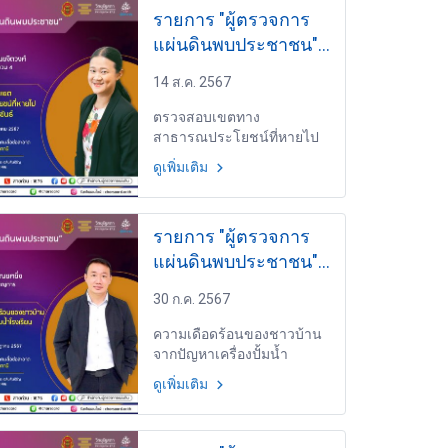
รายการ "ผู้ตรวจการ
แผ่นดินพบประชาชน"
วันพุธที่ 14 สิงหาคม
14 ส.ค. 2567
2567 เวลา 19.30-
20.00 น.
ตรวจสอบเขตทาง
สาธารณประโยชน์ที่หายไป
ในพื้นที่ประจวบคีรีขันธ์
ดูเพิ่มเติม
EP.26 โดย นางสาวใบตอง
รัตนขจิตวงศ์ ผู้อำนวยการ
ส่วนสอบสวน 4 สำนัก
รายการ "ผู้ตรวจการ
สอบสวน 1
แผ่นดินพบประชาชน"
วันพุธที่ 31 กรกฎาคม
30 ก.ค. 2567
2567 เวลา 19.30-
20.00 น.
ความเดือดร้อนของชาวบ้าน
จากปัญหาเครื่องปั้มน้ำ
โรงเรียนส่งเสียงรบกวน
ดูเพิ่มเติม
EP.24 โดย ว่าที่ร้อยตรี ธันย์
คุณยศยิ่ง เจ้าหน้าที่สอบสวน
ชำนาญการ สำนักสอบสวน 3