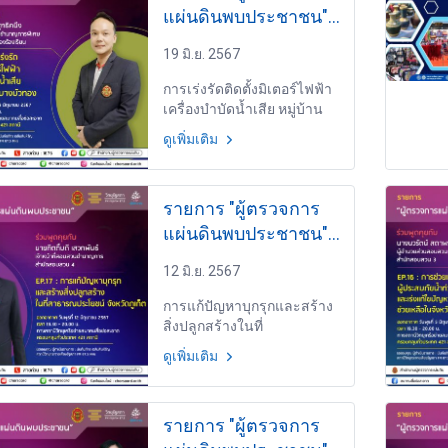
แผ่นดินพบประชาชน"
วันพุธที่ 19 มิถุนายน
19 มิ.ย. 2567
2567 เวลา 19.30-
20.00 น.
การเร่งรัดติดตั้งมิเตอร์ไฟฟ้า
เครื่องบำบัดน้ำเสีย หมู่บ้าน
ย่านบางบัวทอง EP.18 โดย
ดูเพิ่มเติม
นายสรรค์ชัย สุทธิคนึง เจ้า
หน้าที่สอบสวนชำนาญการ
พิเศษ สำนักตรวจสอบเรื่อง
รายการ "ผู้ตรวจการ
ร้องเรียน
แผ่นดินพบประชาชน"
วันพุธที่ 12 มิถุนายน
12 มิ.ย. 2567
2567 เวลา 19.30-
20.00 น.
การแก้ปัญหาบุกรุกและสร้าง
สิ่งปลูกสร้างในที่
สาธารณประโยชน์ จังหวัด
ดูเพิ่มเติม
ภูเก็ต EP.17 โดย นายกิตติ์บดี
เสวกพันธ์ เจ้าหน้าที่สอบสวน
ชำนาญการ สำนักสอบสวน 4
รายการ "ผู้ตรวจการ