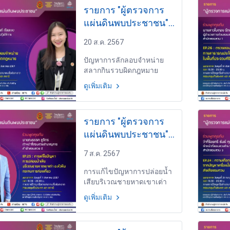
รายการ "ผู้ตรวจการ
แผ่นดินพบประชาชน"
วันพุธที่ 21 สิงหาคม
20 ส.ค. 2567
2567 เวลา 19.30-
20.00 น.
ปัญหาการลักลอบจำหน่าย
สลากกินรวบผิดกฎหมาย
EP.27 โดย นางสาวชนกนันท์
ดูเพิ่มเติม
กัลละหะ เจ้าหน้าที่สอบสวน
ปฏิบัติการ สำนักสอบสวน 4
รายการ "ผู้ตรวจการ
แผ่นดินพบประชาชน"
วันพุธที่ 7 สิงหาคม
7 ส.ค. 2567
2567 เวลา 19.30-
20.00 น.
การแก้ไขปัญหาการปล่อยน้ำ
เสียบริเวณชายหาดเขาเต่า
อ.หัวหิน กระทบการท่องเที่ยว
ดูเพิ่มเติม
EP.25 โดย นายณธรรศ ชูจิตร
เจ้าหน้าที่สอบสวนชำนาญ
การ สำนักสอบสวน 2