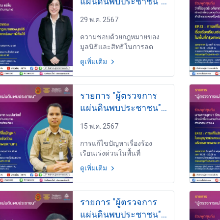
แผ่นดินพบประชาชน"
วันพุธที่ 29 พฤษภาคม
29 พ.ค. 2567
2567 เวลา 19.30-
20.00 น.
ความชอบด้วยกฎหมายของ
มูลนิธิและสิทธิในการลด
หย่อนภาษีเงินได้จากเงิน
ดูเพิ่มเติม
บริจาค EP.15 โดย นางสาว
ศิริวรรณ แซ่ลิ้ม เจ้าหน้าที่
สอบสวนชำนาญการ สำนัก
รายการ "ผู้ตรวจการ
สอบสวน 2
แผ่นดินพบประชาชน"
วันพุธที่ 15 พฤษภาคม
15 พ.ค. 2567
2567 เวลา 19.30-
20.00 น.
การแก้ไขปัญหาเรื่องร้อง
เรียนเร่งด่วนในพื้นที่
กรุงเทพมหานคร EP.13 โดย
ดูเพิ่มเติม
ว่าที่ร้อยตรี อภิชาต พงษ์สวัสดิ์
เจ้าหน้าที่สอบสวนชำนาญ
การ สำนักตรวจสอบสวนเรื่อง
รายการ "ผู้ตรวจการ
ร้องเรียน
แผ่นดินพบประชาชน"