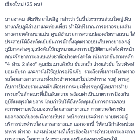
เชียงใหม่ (25 คน)
นายอาคม เติมพิทยาไพสิฐ กล่าวว่า วันนี้ประชาชนส่วนใหญ่เดิน
ทางกลับภูมิลำเนาและท่องเที่ยว ทำให้ปริมาณการจราจรบนเส้น
ทางสายหลักหนาแน่น ศูนย์อำนวยการความปลอดภัยทางถนน ได้
ประสานให้จังหวัดเข้มข้นการจัดตั้งจุดตรวจบนเส้นทางขาออกสู่
ภูมิภาคต่างๆ มุ่งบังคับใช้กฎหมายและการปฏิบัติตามคำสั่งหัวหน้า
คณะรักษาความสงบแห่งชาติอย่างเคร่งครัด เน้นกวดขันตามหลัก
“4 ห้าม 2 ต้อง” คุมเข้มเมาแล้วขับ ขับรถเร็ว ง่วงแล้วขับ โทรศัพท์
ขณะขับรถ และการไม่ใช้อุปกรณ์นิรภัย รวมถึงเพิ่มการเรียกตรวจ
รถโดยสารสาธารณะทั้งประจำทางและไม่ประจำทาง รถตู้ ควบคู่
กับการป้องปรามและตักเตือนรถกระบะที่บรรทุกผู้โดยสารท้าย
กระบะในลักษณะที่เป็นอันตราย พร้อมดำเนินมาตรการป้องกัน
อุบัติเหตุรถโดยสาร โดยกำชับให้จังหวัดคุมเข้มการตรวจสอบ
สภาพความพร้อมของรถโดยสารสาธารณะ การตรวจวัดระดับ
แอลกอฮอล์ของพนักงานขับรถ พนักงานประจำรถ นายตรวจผู้
บริการประจำรถโดยสารสาธารณะ นอกจากนี้ ให้สนธิกำลังหน่วย
ทหาร ตำรวจ และหน่วยงานที่เกี่ยวข้องในการอำนวยความสะดวก
การจราจร โดยการเร่งระบายรถและเปิดช่องทางพิเศษให้