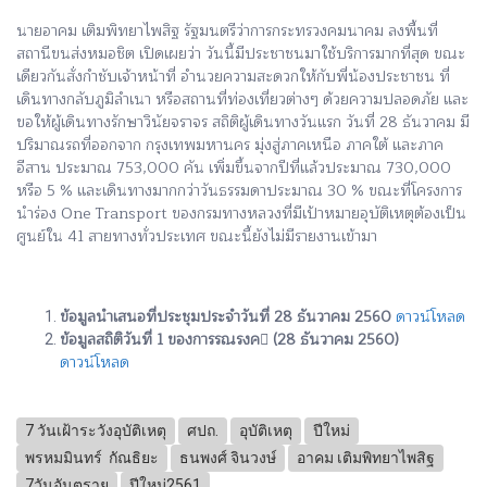
นายอาคม เติมพิทยาไพสิฐ รัฐมนตรีว่าการกระทรวงคมนาคม ลงพื้นที่
สถานีขนส่งหมอชิต เปิดเผยว่า วันนี้มีประชาชนมาใช้บริการมากที่สุด ขณะ
เดียวกันสั่งกำชับเจ้าหน้าที่ อำนวยความสะดวกให้กับพี่น้องประชาชน ที่
เดินทางกลับภูมิลำเนา หรือสถานที่ท่องเที่ยวต่างๆ ด้วยความปลอดภัย และ
ขอให้ผู้เดินทางรักษาวินัยจราจร
สถิติผู้เดินทางวันแรก วันที่ 28 ธันวาคม มี
ปริมาณรถที่ออกจาก กรุงเทพมหานคร มุ่งสู่ภาคเหนือ ภาคใต้ และภาค
อีสาน ประมาณ 753,000 คัน เพิ่มขึ้นจากปีที่แล้วประมาณ 730,000
หรือ 5 % และเดินทางมากกว่าวันธรรมดาประมาณ 30 %
ขณะที่โครงการ
นำร่อง One Transport ของกรมทางหลวงที่มีเป้าหมายอุบัติเหตุต้องเป็น
ศูนย์ใน 41 สายทางทั่วประเทศ ขณะนี้ยังไม่มีรายงานเข้ามา
ข้อมูลนำเสนอที่ประชุมประจำวันที่ 28 ธันวาคม 2560
ดาวน์โหลด
ข้อมูลสถิติวันที่ 1 ของการรณรงค (28 ธันวาคม 2560)
ดาวน์โหลด
7 วันเฝ้าระวังอุบัติเหตุ
ศปถ.
อุบัติเหตุ
ปีใหม่
พรหมมินทร์ กัณธิยะ
ธนพงศ์ จินวงษ์
อาคม เติมพิทยาไพสิฐ
7วันอันตราย
ปีใหม่2561