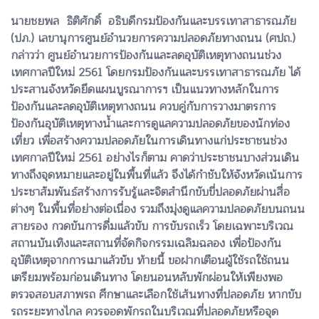
นายชยพล ธิติศักดิ์ อธิบดีกรมป้องกันและบรรเทาสาธารณภัย
(ปภ.) เลขานุการศูนย์อำนวยการความปลอดภัยทางถนน (ศปถ.)
กล่าวว่า ศูนย์อำนวยการป้องกันและลดอุบัติเหตุทางถนนช่วง
เทศกาลปีใหม่ 2561 โดยกรมป้องกันและบรรเทาสาธารณภัย ได้
ประสานจังหวัดยึดแผนบูรณาการฯ เป็นแนวทางหลักในการ
ป้องกันและลดอุบัติเหตุทางถนน ควบคู่กับการวางมาตรการ
ป้องกันอุบัติเหตุทางน้ำและการดูแลความปลอดภัยของนักท่อง
เที่ยว เพื่อสร้างความปลอดภัยในการเดินทางแก่ประชาชนช่วง
เทศกาลปีใหม่ 2561 อย่างไรก็ตาม คาดว่าประชาชนบางส่วนเดิน
ทางถึงจุดหมายและอยู่ในพื้นที่แล้ว จึงได้กำชับให้จังหวัดเน้นการ
ประชาสัมพันธ์สร้างการรับรู้และจิตสำนึกขับขี่ปลอดภัยผ่านสื่อ
ต่างๆ ในพื้นที่อย่างต่อเนื่อง รวมถึงมุ่งดูแลความปลอดภัยบนถนน
สายรอง กวดขันการดื่มแล้วขับ การขับรถเร็ว โดยเฉพาะบริเวณ
สถานบันเทิงและสถานที่จัดกิจกรรมเฉลิมฉลอง เพื่อป้องกัน
อุบัติเหตุจากการเมาแล้วขับ ท้ายนี้ ขอฝากเตือนผู้ใช้รถใช้ถนน
เตรียมพร้อมก่อนเดินทาง โดยนอนหลับพักผ่อนให้เพียงพอ
ตรวจสอบสภาพรถ ศึกษาและเลือกใช้เส้นทางที่ปลอดภัย หากขับ
รถระยะทางไกล ควรจอดพักรถในบริเวณที่ปลอดภัยหรือจุด