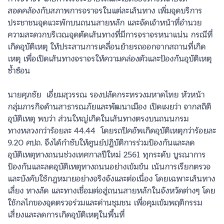
สอดคล้องกับสภาพการจราจรในแต่ละเส้นทาง เพิ่มจุดบริการ
ประชาชนจุดแวะพักบนถนนสายหลัก และจัดเจ้าหน้าที่อำนวย
ความสะดวกบริเวณจุดตัดเส้นทางที่มีการจราจรหนาแน่น กรณีที่
เกิดอุบัติเหตุ ให้ประสานการเคลื่อนย้ายรถออกจากสถานที่เกิด
เหตุ เพื่อเปิดเส้นทางจราจรให้ความคล่องตัวและป้องกันอุบัติเหตุ
ซ้ำซ้อน
นายศุภชัย เอี่ยมสุวรรณ รองปลัดกระทรวงมหาดไทย หัวหน้า
กลุ่มภารกิจด้านสาธารณภัยและพัฒนาเมือง เปิดเผยว่า จากสถิติ
อุบัติเหตุ พบว่า ส่วนใหญ่เกิดในเส้นทางตรงบนถนนกรม
ทางหลวงกว่าร้อยละ 44.44 โดยรถปิคอัพเกิดอุบัติเหตุกว่าร้อยละ
9.20 ศปถ. จึงได้กำชับให้ศูนย์ปฏิบัติการร่วมป้องกันและลด
อุบัติเหตุทางถนนช่วงเทศกาลปีใหม่ 2561 ทุกระดับ บูรณาการ
ป้องกันและลดอุบัติเหตุทางถนนอย่างเข้มข้น เน้นการเรียกตรวจ
และบังคับใช้กฎหมายอย่างจริงจังและต่อเนื่อง โดยเฉพาะเส้นทาง
เลี่ยง ทางลัด และทางเชื่อมต่อสู่ถนนสายหลักในจังหวัดต่างๆ โดย
ใช้กลไกของจุดตรวจร่วมและด่านชุมชน เพื่อคุมเข้มพฤติกรรม
เสี่ยงและลดการเกิดอุบัติเหตุในพื้นที่