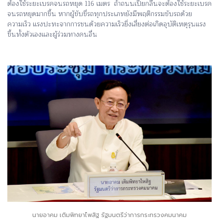
ต้องใช้ระยะเบรคจนรถหยุด 116 เมตร ถ้าถนนเปียกลื่นจะต้องใช้ระยะเบรค
จนรถหยุดมากขึ้น หากผู้ขับขี่รถทุกประเภทยังมีพฤติกรรมขับรถด้วย
ความเร็ว แรงปะทะจากการชนด้วยความเร็วยิ่งเสี่ยงต่อเกิดอุบัติเหตุรุนแรง
ขึ้นทั้งตัวเองและผู้ร่วมทางคนอื่น
นายอาคม เติมพิทยาไพสิฐ รัฐมนตรีว่าการกระทรวงคมนาคม