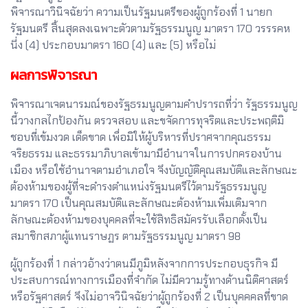
พิจารณาวินิจฉัยว่า ความเป็นรัฐมนตรีของผู้ถูกร้องที่ 1 นายก
รัฐมนตรี สิ้นสุดลงเฉพาะตัวตามรัฐธรรมนูญ มาตรา 170 วรรรคห
นึ่ง (4) ประกอบมาตรา 160 (4) และ (5) หรือไม่
ผลการพิจารณา
พิจารณาเจตนารมณ์ของรัฐธรมนูญตามคำปรารถที่ว่า รัฐธรรมนูญ
นี้วางกลไกป้องกัน ตรวจสอบ และขจัดการทุจริตและประพฤติมิ
ชอบที่เข้มงวด เด็ดขาด เพื่อมิให้ผู้บริหารที่ปราศจากคุณธรรม
จริยธรรม และธรรมาภิบาลเข้ามามีอำนาจในการปกครองบ้าน
เมือง หรือใช้อำนาจตามอำเภอใจ จึงบัญญัติคุณสมบัติและลักษณะ
ต้องห้ามของผู้ที่จะดำรงตำแหน่งรัฐมนตรีไว้ตามรัฐธรรมนูญ
มาตรา 170 เป็นคุณสมบัติและลักษณะต้องห้ามเพิ่มเติมจาก
ลักษณะต้องห้ามของบุคคลที่จะใช้สิทธิสมัครรับเลือกตั้งเป็น
สมาชิกสภาผู้แทนราษฏร ตามรัฐธรรมนูญ มาตรา 98
ผู้ถูกร้องที่ 1 กล่าวอ้างว่าตนมีภูมิหลังจากการประกอบธุรกิจ มี
ประสบการณ์ทางการเมืองที่จำกัด ไม่มีความรู้ทางด้านนิติศาสตร์
หรือรัฐศาสตร์ จึงไม่อาจวินิจฉัยว่าผู้ถูกร้องที่ 2 เป็นบุคคคลที่ขาด