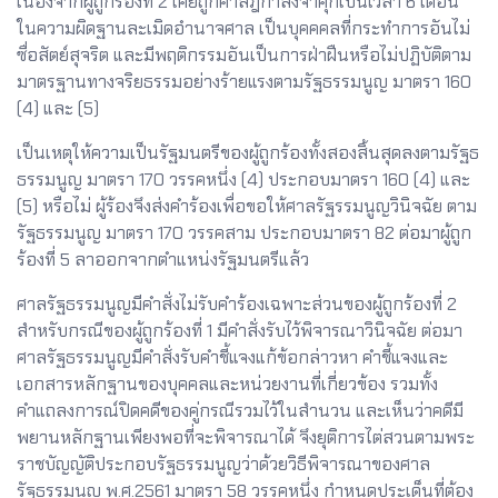
เนื่องจากผู้ถูกร้องที่ 2 เคยถูกศาลฎีกาสั่งจำคุกเป็นเวลา 6 เดือน
ในความผิดฐานละเมิดอำนาจศาล เป็นบุคคคลที่กระทำการอันไม่
ซื่อสัตย์สุจริต และมีพฤติกรรมอันเป็นการฝ่าฝืนหรือไม่ปฏิบัติตาม
มาตรฐานทางจริยธรรมอย่างร้ายแรงตามรัฐธรรมนูญ มาตรา 160
(4) และ (5)
เป็นเหตุให้ความเป็นรัฐมนตรีของผู้ถูกร้องทั้งสองสิ้นสุดลงตามรัฐธ
ธรรมนูญ มาตรา 170 วรรคหนึ่ง (4) ประกอบมาตรา 160 (4) และ
(5) หรือไม่ ผู้ร้องจึงส่งคำร้องเพื่อขอให้ศาลรัฐรรมนูญวินิจฉัย ตาม
รัฐธรรมนูญ มาตรา 170 วรรคสาม ประกอบมาตรา 82 ต่อมาผู้ถูก
ร้องที่ 5 ลาออกจากตำแหน่งรัฐมนตรีแล้ว
ศาลรัฐธรรมนูญมีคำสั่งไม่รับคำร้องเฉพาะส่วนของผู้ถูกร้องที่ 2
สำหรับกรณีของผู้ถูกร้องที่ 1 มีคำสั่งรับไว้พิจารณาวินิจฉัย ต่อมา
ศาลรัฐธรรมนูญมีคำสั่งรับคำชี้แจงแก้ข้อกล่าวหา คำชี้แจงและ
เอกสารหลักฐานของบุคคลและหน่วยงานที่เกี่ยวข้อง รวมทั้ง
คำแถลงการณ์ปิดคดีของคู่กรณีรวมไว้ในสำนวน และเห็นว่าคดีมี
พยานหลักฐานเพียงพอที่จะพิจารณาได้ จึงยุติการไต่สวนตามพระ
ราชบัญญัติประกอบรัฐธรรมนูญว่าด้วยวิธีพิจารณาของศาล
รัฐธรรมนูญ พ.ศ.2561 มาตรา 58 วรรคหนึ่ง กำหนดประเด็นที่ต้อง