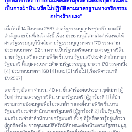
บุคคลที่กระทำการอันไม่ซื่อสัตย์สุจริต และมีพฤติกรรมอัน
เป็นการฝ่าฝืน หรือ ไม่ปฏิบัติตามมาตรฐานทางจริยธรรม
อย่างร้ายแรง"
เมื่อวันที่ 14 สิงหาคม 2567 ศาลรัฐธรรมนูญประชุมปรึกษาคดีที่
สำคัญและเป็นที่สนใจ ดังนี้ เรื่อง ประธานวุฒิสภาส่งคำร้องขอให้
ศาลรัฐธรรมนูญวินิจฉัยตามรัฐธรรมนูญ มาตรา 170 วรรคสาม
ประกอบมาตรา 82 ว่า ความเป็นรัฐมนตรีของนายเศรษฐา ทวีสิน
นายกรัฐมนตรี และนายพิชิต ชื่นบาน รัฐมนตรีประจำสำนักนายก
รัฐมนตรี สิ้นสุดลงเฉพาะตัวตามรัฐธรรมนูญ มาตรา 170 วรรคหนึ่ง
(4) ประกอบมาตรา 160 (4) และ (5) หรือไม่ (เรื่องพิจารณาที่
17/2567)
สมาชิกวุฒิสภา จำนวน 40 คน ยื่นคำร้องต่อประธานวุฒิสภา (ผู้
ร้อง) ว่านายเศรษฐา ทวีสิน นายกรัฐมนตรี (ผู้ถูกร้องที่ 1) ได้นำ
ความกราบบังคมทูลเพื่อโปรดเกล้า ฯ แต่งตั้งนายพิชิต ชื่นบาน
รัฐมนตรีประจำสำนักนายกรัฐมนตรี (ผู้ถูกร้องที่ 2) เป็นรัฐนรัฐ
มนตรีประจำสำสำนักนายกรัฐมนตรี ทั้ง ๆ ที่รู้หรือควรรู้อยู่แล้วว่า
ผู้ถูกร้องที่ ๒ ขาดคุณสมบัติหรือมีลักษณะต้องห้ามตามรัฐธรรมนูญ