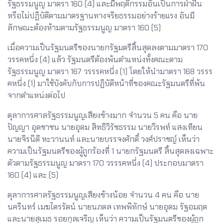
รัฐธรรมนูญ มาตรา 160 (4) และมีพฤติกรรมอันเป็นการฝ่าฝืน
หรือไม่ปฏิบัติตามมาตรฐานทางจริยธรรมอย่างร้ายแรง อันมี
ลักษณะต้องห้ามตามรัฐธรรมนูญ มาตรา 160 (5)
เมื่อความเป็นรัฐมนตรีของนายกรัฐมตรีสิ้นสุดลงตามมาตรา 170
วรรคหนึ่ง (4) แล้ว รัฐมนตรีต้องพ้นตำแหน่งทั้งคณะตาม
รัฐธรรมนูญ มาตรา 167 วรรรคหนึ่ง (1) โดยให้นำมาตรา 168 วรรร
คหนึ่ง (1) มาใช้บังคับกับการปฏิบัติหน้าที่ของคณะรัฐมนตรีที่พ้น
จากตำแหน่งต่อไป
ตุลาการศาลรัฐธรรมนูญเสียงข้างมาก จำนวน 5 คน คือ นาย
ปัญญา อุดชาชน นายอุดม สิทธิวิรัชธรรม นายวิรพท์ แสงเทียน
นายจิรนิติ หะวานนท์ และนายบรรจงศักดิ์ วงศ์ปราชญ์ เห็นว่า
ความเป็นรัฐมนตรีของผู้ถูกร้องที่ 1 นายกรัฐมนตรี สิ้นสุดลงเฉพาะ
ตัวตามรัฐธรรมนูญ มาตรา 170 วรรรคหนึ่ง (4) ประกอบมาตรา
160 (4) และ (5)
ตุลาการศาลรัฐธรรมนูญเสียงข้างน้อย จำนวน 4 คน คือ นาย
นครินทร์ เมฆไตรรัตน์ นายนภดล เทพพิทักษ์ นายอุดม รัฐอมฤต
และนายสุเมธ รอยกุลเจริญ เห็นว่า ความเป็นรัฐมนตรีของผู้ถูก