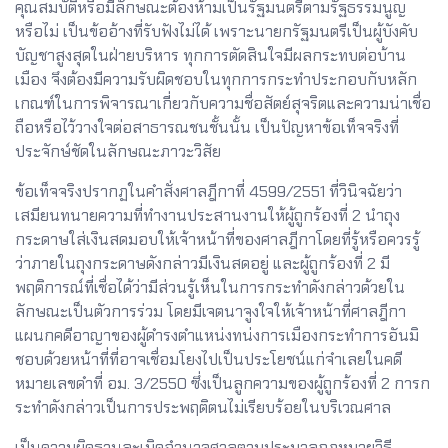
คุณสมบัติหรือมีลักษณะต้องห้ามเป็นรัฐมนตรีตามรัฐธรรมนูญ
หรือไม่ เป็นข้ออ้างที่รับฟังไม่ได้ เพราะนายกรัฐมนตรีเป็นผู้บังคับ
บัญชาสูงสุดในฝ่ายบริหาร ทุกการตัดสินใจมีผลกระทบต่อบ้าน
เมือง จึงต้องมีความรับผิดชอบในทุกการกระทำประกอบกับหลัก
เกณฑ์ในการพิจารณาเกี่ยวกับความชื่อสัตย์สุจริตและความน่าเชื่อ
ถือหรือไว้วางใจต่อสาธารณชนชั้นนั้น เป็นปัญหาข้อเท็จจริงที่
ประจักษ์ชัดในลักษณะภาวะวิสัย
ข้อเท็จจริงปรากฏในคำสั่งศาลฎีกาที่ 4599/2551 ที่วินิจฉัยว่า
เสมียนทนายความที่ทำงานประสานงานให้ผู้ถูกร้องที่ 2 นำถุง
กระดาษใส่เงินสดมอบให้เจ้าหน้าที่ของศาลฎีกาโดยที่รู้หรือควรรู้
ว่าภายในถุงกระดาษดังกล่าวมีเงินสดอยู่ และผู้ถูกร้องที่ 2 มี
พฤติการณ์ที่เชื่อได้ว่ามีส่วนรู้เห็นในการกระทำดังกล่าวด้วยใน
ลักษณะเป็นตัวการร่วม โดยมีเจตนาจูงใจให้เจ้าหน้าที่ศาลฎีกา
แผนกคดีอาญาของผู้ดำรงตำแหน่งทน่งการเมืองกระทำการอันมิ
ชอบด้วยหน้าที่ที่อาจเชื่อมโยงไปเป็นประโยชน์แก่จำเลยในคดี
หมายเลขดำที่ อม. 3/2550 ซึ่งเป็นลูกความของผู้ถูกร้องที่ 2 การก
ระทำดังกล่าวเป็นการประพฤติตนไม่เรียบร้อยในบริเวณศาล
เป็นความผิดฐานละเมิดอำนาจศาลตามประมวลกฎหมายวิธี