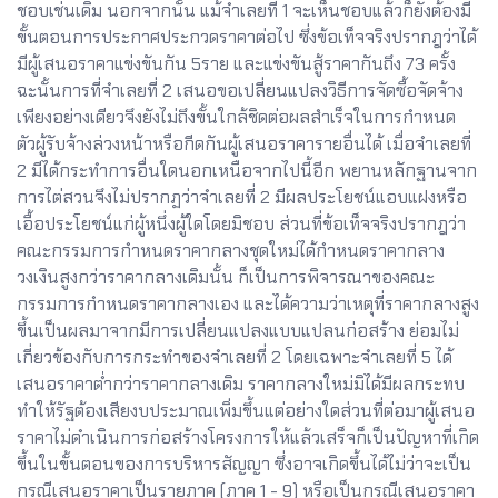
ชอบเช่นเดิม นอกจากนั้น แม้จำเลยที่ 1 จะเห็นชอบแล้วก็ยังต้องมี
ขั้นตอนการประกาศประกวดราคาต่อไป ซึ่งข้อเท็จจริงปรากฎว่าได้
มีผู้เสนอราคาแข่งขันกัน 5ราย และแข่งขันสู้ราคากันถึง 73 ครั้ง
ฉะนั้นการที่จำเลยที่ 2 เสนอขอเปลี่ยนแปลงวิธีการจัดซื้อจัดจ้าง
เพียงอย่างเดียวจึงยังไม่ถึงขั้นใกล้ชิดต่อผลสำเร็จในการกำหนด
ตัวผู้รับจ้างล่วงหน้าหรือกีดกันผู้เสนอราคารายอื่นได้ เมื่อจำเลยที่
2 มีได้กระทำการอื่นใดนอกเหนือจากไปนี้อีก พยานหลักฐานจาก
การไต่สวนจึงไม่ปรากฏว่าจำเลยที่ 2 มีผลประโยชน์แอบแฝงหรือ
เอื้อประโยชน์แก่ผู้หนึ่งผู้ใดโดยมิชอบ ส่วนที่ข้อเท็จจริงปรากฎว่า
คณะกรรมการกำหนดราคากลางชุดใหม่ได้กำหนดราคากลาง
วงเงินสูงกว่าราคากลางเดิมนั้น ก็เป็นการพิจารณาของคณะ
กรรมการกำหนดราคากลางเอง และได้ความว่าเหตุที่ราคากลางสูง
ขึ้นเป็นผลมาจากมีการเปลี่ยนแปลงแบบแปลนก่อสร้าง ย่อมไม่
เกี่ยวข้องกับการกระทำของจำเลยที่ 2 โดยเฉพาะจำเลยที่ 5 ได้
เสนอราคาต่ำกว่าราคากลางเดิม ราคากลางใหม่มิได้มีผลกระทบ
ทำให้รัฐต้องเสียงบประมาณเพิ่มขึ้นแต่อย่างใดส่วนที่ต่อมาผู้เสนอ
ราคาไม่ดำเนินการก่อสร้างโครงการให้แล้วเสร็จก็เป็นปัญหาที่เกิด
ขึ้นในขั้นตอนของการบริหารสัญญา ซึ่งอาจเกิดขึ้นได้ไม่ว่าจะเป็น
กรณีเสนอราคาเป็นรายภาค (ภาค 1 - 9) หรือเป็นกรณีเสนอราคา