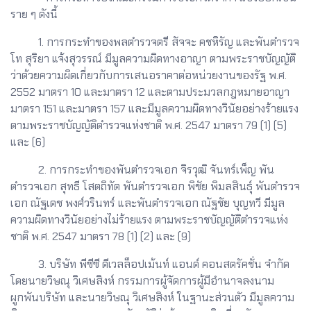
ราย ๆ ดังนี้
1. การกระทำของพลตำรวจตรี สัจจะ คชหิรัญ และพันตำรวจ
โท สุริยา แจ้งสุวรรณ์ มีมูลความผิดทางอาญา ตามพระราชบัญญัติ
ว่าด้วยความผิดเกี่ยวกับการเสนอราคาต่อหน่วยงานของรัฐ พ.ศ.
2552 มาตรา 10 และมาตรา 12 และตามประมวลกฎหมายอาญา
มาตรา 151 และมาตรา 157 และมีมูลความผิดทางวินัยอย่างร้ายแรง
ตามพระราชบัญญัติตำรวจแห่งชาติ พ.ศ. 2547 มาตรา 79 (1) (5)
และ (6)
2. การกระทำของพันตำรวจเอก จิรวุฒิ จันทร์เพ็ญ พัน
ตำรวจเอก สุทธี โสตถิทัต พันตำรวจเอก พิชัย พิมลสินธุ์ พันตำรวจ
เอก ณัฐเดช พงศ์วรินทร์ และพันตำรวจเอก ณัฐชัย บุญทวี มีมูล
ความผิดทางวินัยอย่างไม่ร้ายแรง ตามพระราชบัญญัติตำรวจแห่ง
ชาติ พ.ศ. 2547 มาตรา 78 (1) (2) และ (9)
3. บริษัท พีซีซี ดีเวลล็อปเม้นท์ แอนด์ คอนสตรัคชั่น จำกัด
โดยนายวิษณุ วิเศษสิงห์ กรรมการผู้จัดการผู้มีอำนาจลงนาม
ผูกพันบริษัท และนายวิษณุ วิเศษสิงห์ ในฐานะส่วนตัว มีมูลความ