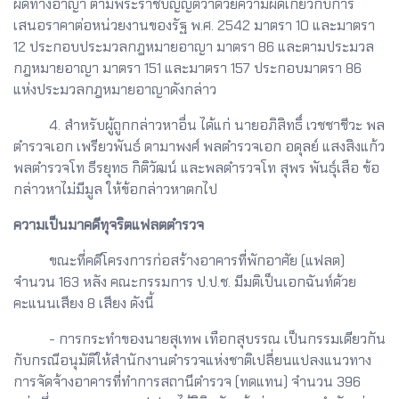
ผิดทางอาญา ตามพระราชบัญญัติว่าด้วยความผิดเกี่ยวกับการ
เสนอราคาต่อหน่วยงานของรัฐ พ.ศ. 2542 มาตรา 10 และมาตรา
12 ประกอบประมวลกฎหมายอาญา มาตรา 86 และตามประมวล
กฎหมายอาญา มาตรา 151 และมาตรา 157 ประกอบมาตรา 86
แห่งประมวลกฎหมายอาญาดังกล่าว
4. สำหรับผู้ถูกกล่าวหาอื่น ได้แก่ นายอภิสิทธิ์ เวชชาชีวะ พล
ตำรวจเอก เพรียวพันธ์ ดามาพงศ์ พลตำรวจเอก อดุลย์ แสงสิงแก้ว
พลตำรวจโท ธีรยุทธ กิติวัฒน์ และพลตำรวจโท สุพร พันธุ์เสือ ข้อ
กล่าวหาไม่มีมูล ให้ข้อกล่าวหาตกไป
ความเป็นมาคดีทุจริตแฟลตตำรวจ
ขณะที่คดีโครงการก่อสร้างอาคารที่พักอาศัย (แฟลต)
จำนวน 163 หลัง คณะกรรมการ ป.ป.ช. มีมติเป็นเอกฉันท์ด้วย
คะแนนเสียง 8 เสียง ดังนี้
- การกระทำของนายสุเทพ เทือกสุบรรณ เป็นกรรมเดียวกัน
กับกรณีอนุมัติให้สำนักงานตำรวจแห่งชาติเปลี่ยนแปลงแนวทาง
การจัดจ้างอาคารที่ทำการสถานีตำรวจ (ทดแทน) จำนวน 396