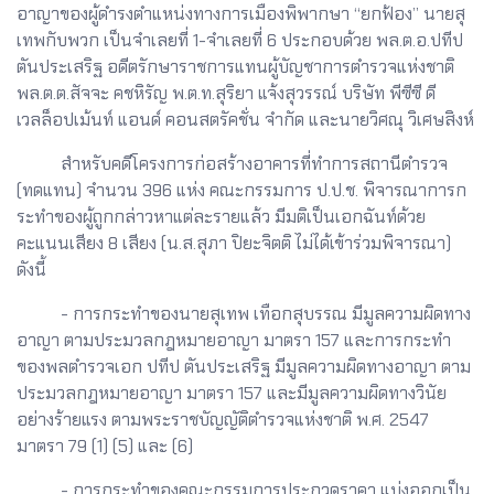
อาญาของผู้ดำรงตำแหน่งทางการเมืองพิพากษา “ยกฟ้อง” นายสุ
เทพกับพวก เป็นจำเลยที่ 1-จำเลยที่ 6 ประกอบด้วย พล.ต.อ.ปทีป
ตันประเสริฐ อดีตรักษาราชการแทนผู้บัญชาการตำรวจแห่งชาติ
พล.ต.ต.สัจจะ คชหิรัญ พ.ต.ท.สุริยา แจ้งสุวรรณ์ บริษัท พีซีซี ดี
เวลล็อปเม้นท์ แอนด์ คอนสตรัคชั่น จำกัด และนายวิศณุ วิเศษสิงห์
สำหรับคดีโครงการก่อสร้างอาคารที่ทำการสถานีตำรวจ
(ทดแทน) จำนวน 396 แห่ง คณะกรรมการ ป.ป.ช. พิจารณาการก
ระทำของผู้ถูกกล่าวหาแต่ละรายแล้ว มีมติเป็นเอกฉันท์ด้วย
คะแนนเสียง 8 เสียง (น.ส.สุภา ปิยะจิตติ ไม่ได้เข้าร่วมพิจารณา)
ดังนี้
- การกระทำของนายสุเทพ เทือกสุบรรณ มีมูลความผิดทาง
อาญา ตามประมวลกฎหมายอาญา มาตรา 157 และการกระทำ
ของพลตำรวจเอก ปทีป ตันประเสริฐ มีมูลความผิดทางอาญา ตาม
ประมวลกฎหมายอาญา มาตรา 157 และมีมูลความผิดทางวินัย
อย่างร้ายแรง ตามพระราชบัญญัติตำรวจแห่งชาติ พ.ศ. 2547
มาตรา 79 (1) (5) และ (6)
- การกระทำของคณะกรรมการประกวดราคา แบ่งออกเป็น