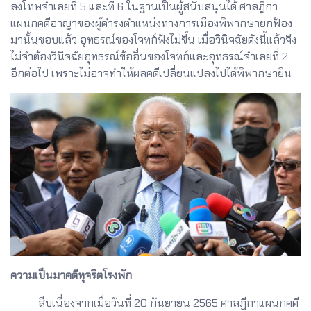
ลงโทษจำเลยที่ 5 และที่ 6 ในฐานเป็นผู้สนับสนุนได้ ศาลฎีกา
แผนกคดีอาญาของผู้ดำรงตำแหน่งทางการเมืองพิพากษายกฟ้อง
มานั้นชอบแล้ว อุทธรณ์ของโจทก์ฟังไม่ขึ้น เมื่อวินิจฉัยดังนี้แล้วจึง
ไม่จำต้องวินิจฉัยอุทธรณ์ข้ออื่นของโจทก์และอุทธรณ์จำเลยที่ 2
อีกต่อไป เพราะไม่อาจทำให้ผลคดีเปลี่ยนแปลงไปได้พิพากษายืน
ความเป็นมาคดีทุจริตโรงพัก
สืบเนื่องจากเมื่อวันที่ 20 กันยายน 2565 ศาลฎีกาแผนกคดี