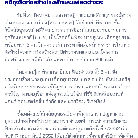
คดีทุจริตก่อสร้างโรงพักและแฟลตตำรวจ
วันที่ 22 สิงหาคม 2566 ศาลฎีกาแผนกคดีอาญาของผู้ดำรง
ตำแหน่งทางการเมือง (สนามหลวง) นัดอ่านคำพิพากษาชั้น
วินิจฉัยอุทธรณ์ คดีที่คณะกรรมการป้องกันและปราบปรามการ
ทุจริตแห่งชาติ (ป.ป.ช.) เป็นโจทก์ยื่นฟ้อง นายสุเทพ เทือกสุบรรณ
พร้อมพวก 6 คน ในคดีร่วมกันกระทำผิดต่อหน้าที่ราชการในการ
จัดจ้างโครงการก่อสร้างสถานีตำรวจทดแทน และโครงการ
ก่อสร้างอาคารที่พัก หรือแฟลตตำรวจ จำนวน 396 แห่ง
โดยศาลฎีกาพิพากษายืนยกฟ้องจำเลย ทั้ง 6 คน ซึ่ง
ประกอบด้วย นายสุเทพ เทือกสุบรรณ, พล.ต.อ.ปทีป ตันประเสริฐ
อดีตรักษาราชการแทนผู้บัญชาการตำรวจแห่งชาติ, พล.ต.ต.สัจจะ
คชหิรัญ, พ.ต.ท.สุริยา แจ้งสุวรรณ์, บริษัท พีซีซี ดีเวลล็อปเม้นท์
แอนด์ คอนสตรัคชั่น จำกัด และ นายวิศณุ วิเศษสิงห์
ซึ่งองค์คณะวินิจฉัยอุทธรณ์มีคำพิพากษาว่า ปัญหาตาม
อุทธรณ์ของโจทก์ประการแรกว่า จำเลยที่ 1 กระทำความผิดตาม
ฟ้องหรือไม่ ต้องพิจารณาว่า มติคณะรัฐมนตรีครั้งที่ 7/2552 เมื่อ
วันที่ 17 กุมภาพันธ์ 2552 ได้อนุมัติหลักการซึ่งรวมถึงวิธีการจัดจ้าง