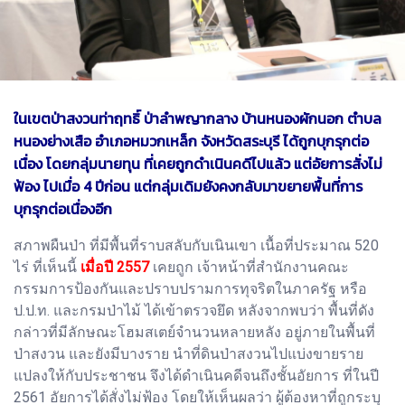
ในเขตป่าสงวนท่าฤทธิ์ ป่าลำพญากลาง บ้านหนองผักนอก ตำบล
หนองย่างเสือ อำเภอหมวกเหล็ก จังหวัดสระบุรี ได้ถูกบุกรุกต่อ
เนื่อง โดยกลุ่มนายทุน ที่เคยถูกดำเนินคดีไปแล้ว แต่อัยการสั่งไม่
ฟ้อง ไปเมื่อ 4 ปีก่อน แต่กลุ่มเดิมยังคงกลับมาขยายพื้นที่การ
บุกรุกต่อเนื่องอีก
สภาพผืนป่า ที่มีพื้นที่ราบสลับกับเนินเขา เนื้อที่ประมาณ 520
ไร่ ที่เห็นนี้
เมื่อปี 2557
เคยถูก เจ้าหน้าที่สำนักงานคณะ
กรรมการป้องกันและปราบปรามการทุจริตในภาครัฐ หรือ
ป.ป.ท. และกรมป่าไม้ ได้เข้าตรวจยึด หลังจากพบว่า พื้นที่ดัง
กล่าวที่มีลักษณะโฮมสเตย์จำนวนหลายหลัง อยู่ภายในพื้นที่
ป่าสงวน และยังมีบางราย นำที่ดินป่าสงวนไปแบ่งขายราย
แปลงให้กับประชาชน จึงได้ดำเนินคดีจนถึงชั้นอัยการ ที่ในปี
2561 อัยการได้สั่งไม่ฟ้อง โดยให้เห็นผลว่า ผู้ต้องหาที่ถูกระบุ