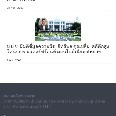
23 ธ.ค. 2566
ป.ป.ช. มีมติชี้มูลความผิด 'อิทธิพล คุณปลื้ม' คดีตึกสูง
โครงการวอเตอร์ฟร้อนท์ คอนโดมิเนียม พัทยาฯ
7 ก.ย. 2566
สมาคมสื่อช่อสะอาด
เลขที่ 18/882 หมู่ที่ 5 ถนนสุขาประชาสรรค์ 2 ตำบลบางพูด อำเภอ
ปากเกร็ด จังหวัดนนทบุรี 11120