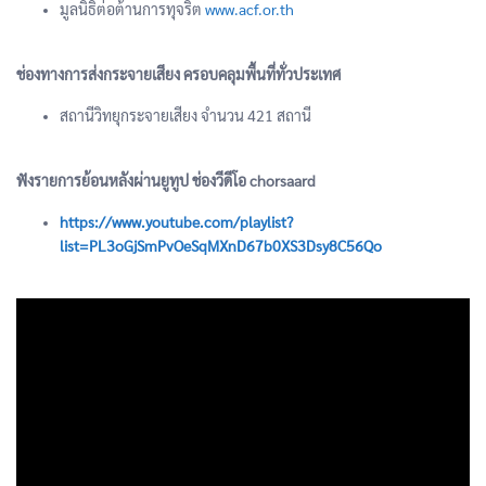
มูลนิธิต่อต้านการทุจริต
www.acf.or.th
ช่องทางการส่งกระจายเสียง ครอบคลุมพื้นที่ทั่วประเทศ
สถานีวิทยุกระจายเสียง จำนวน 421 สถานี
ฟังรายการย้อนหลังผ่านยูทูป ช่องวีดีโอ chorsaard
https://www.youtube.com/playlist?
list=PL3oGjSmPvOeSqMXnD67b0XS3Dsy8C56Qo