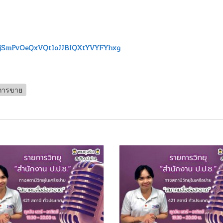
3oGjSmPvOeQxVQt1oJJBIQXtYVYFYhxg
าการขาย