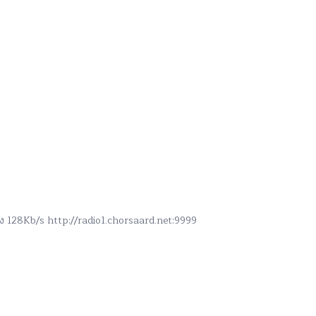
สูง 128Kb/s http://radio1.chorsaard.net:9999