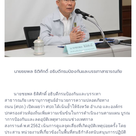
นายชยพล ธิติศักดิ์ อธิบดีกรมป้องกันและบรรเทาสาธารณภัย
นายชยพล ธิติศักดิ์ อธิบดีกรมป้องกันและบรรเทา
สาธารณภัย เลขานุการศูนย์อํานวยการความปลอดภัยทาง
ถนน (ศปถ.) เปิดเผยว่า ศปถ.ได้เน้นย้ำให้จังหวัด อําเภอ และองค์กร
ปกครองส่วนท้องถิ่นเพิ่มความเข้มข้นในการดําเนินงานตามแผน บูรณ
าการป้องกันและลดอุบัติเหตุทางถนนช่วงเทศกาล
สงกรานต์ พ.ศ.2562 เน้นการดูแลจุดเสี่ยงที่เกิดอุบัติเหตุบ่อยครั้ง โดย
ประสาน หน่วยงานที่เกี่ยวข้องในพื้นที่สนธิกําลังสนับสนุนการปฏิบัติ