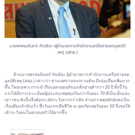
นายพรหมมินทร์ กัณธิยะ ผู้อำนวยการสำนักงานเครือข่ายลดอุลบัติ
เหตุ (สคอ.)
ด้านนายพรหมมินทร์ กัณธิยะ ผู้อำนวยการสำนักงานเครือข่ายลด
อุลบัติเหตุ (สคอ.) กล่าวว่า ช่วงเทศกาลสงกรานต์จะมีกลุ่มเสี่ยงเพิ่มมาก
ขึ้น โดยเฉพาะการเข้าถึงแอลกอฮอล์ของเด็กอายุต่ำกว่า 20 ปี ทั้งนี้วัน
แรกได้มีการเจาะเลือดผู้ประสบเหตุพบเกินกว่าร้อยละ 70 ที่เป็นเด็กและ
เยาวชน ดังนั้นจึงต้องระมัดระวังมากกว่าเดิม ส่วนสาเหตุหลักยังคงเป็น
เรื่องดื่มแล้วขับเร็ว ซึ่งวันแรกเสียชีวิต ณ จุดเกิดเหตุร้อยละ 50 จึงขอให้
เฝ้าระวังคนในครอบครัวให้มากขึ้น