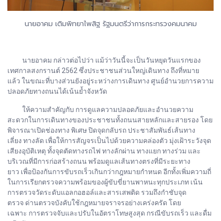
นายอาคม เติมพิทยาไพสิฐ รัฐมนตรีว่าการกระทรวงคมนาคม
นายอาคม กล่าวต่อไปว่า แม้ว่าวันนี้จะเป็นวันหยุดวันแรกของ
เทศกาลสงกรานต์ 2562 ซึ่งประชาชนส่วนใหญ่เดินทาง ถึงที่หมาย
แล้ว ในขณะที่บางส่วนยังอยู่ระหว่างการเดินทาง ศูนย์อํานวยการความ
ปลอดภัยทางถนนได้เน้นย้ำจังหวัด
ให้ความสําคัญกับ การดูแลความปลอดภัยและอํานวยความ
สะดวกในการเดินทางของประชาชนทั้งถนนสายหลักและสายรอง โดย
พิจารณาเปิดช่องทาง พิเศษ ปิดจุดกลับรถ ประชาสัมพันธ์เส้นทาง
เลี่ยง ทางลัด เพื่อให้การสัญจรเป็นไปด้วยความคล่องตัว มุ่งเฝ้าระวังจุด
เสียงอุบัติเหตุ ทั้งจุดตัดทางรถไฟ ทางลักผ่าน ทางแยก ทางร่วม และ
บริเวณที่มีการก่อสร้างถนน พร้อมดูแลเส้นทางตรงที่มีระยะทาง
ยาว เพื่อป้องกันการขับรถเร็วเกินกว่ากฎหมายกําหนด อีกทั้งเพิ่มความถี่
ในการเรียกตรวจความพร้อมของผู้ขับขี่ยานพาหนะทุกประเภท เน้น
การตรวจวัดระดับแอลกอฮอล์และสารเสพติด รวมถึงกําชับจุด
ตรวจ ด่านตรวจบังคับใช้กฎหมายจราจรอย่างเคร่งครัด โดย
เฉพาะ การตรวจจับและปรับในอัตราโทษสูงสุด กรณีขับรถเร็ว และดื่ม