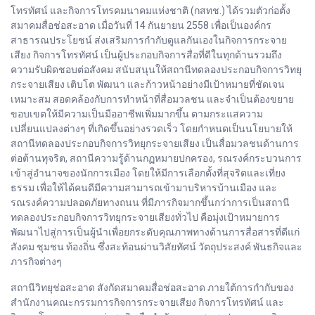
โทรทัศน์ และกิจการโทรคมนาคมแห่งชาติ (กสทช.) ได้รวมตัวก่อตั้ง
สมาคมสื่อช่อสะอาด เมื่อวันที่ 14 กันยายน 2558 เพื่อเป็นองค์กร
สาธารณประโยชน์ ส่งเสริมการกำกับดูแลกันเองในกิจการกระจาย
เสียง กิจการโทรทัศน์ เป็นผู้ประกอบกิจการสื่อที่ดีในทุกด้านรวมถึง
ความรับผิดชอบต่อสังคม สนับสนุนให้สถานีทดลองประกอบกิจการวิทยุ
กระจายเสียง เติบโต พัฒนา และก้าวหน้าอย่างมีเป้าหมายที่ชัดเจน
เหมาะสม สอดคล้องกับการทำหน้าที่สื่อมวลชน และจำเป็นต้องขยาย
ขอบเขตให้มีความเป็นมืออาชีพเพิ่มมากขึ้น ตามกระแสความ
เปลี่ยนแปลงต่างๆ ที่เกิดขึ้นอย่างรวดเร็ว โดยกำหนดเป็นนโยบายให้
สถานีทดลองประกอบกิจการวิทยุกระจายเสียง เป็นสื่อมวลชนด้านการ
ต่อต้านทุจริต, สถานีความรู้ด้านกฏหมายปกครอง, รณรงค์กระบวนการ
เข้าสู่อำนาจของนักการเมือง โดยให้มีการเลือกตั้งที่สุจริตและเที่ยง
ธรรม เพื่อให้ได้คนดีมีความสามารถเข้ามาบริหารบ้านเมือง และ
รณรงค์ความปลอดภัยทางถนน ที่มีภารกิจมากขึ้นกว่าการเป็นสถานี
ทดลองประกอบกิจการวิทยุกระจายเสียงทั่วไป คือมุ่งเป้าหมายการ
พัฒนาไปสู่การเป็นผู้นำเพื่อยกระดับคุณภาพทางด้านการสื่อสารที่ดีแก่
สังคม ชุมชน ท้องถิ่น ซึ่งสะท้อนผ่านวิสัยทัศน์ วัตถุประสงค์ พันธกิจและ
ภารกิจต่างๆ
สถานีวิทยุช่อสะอาด สังกัดสมาคมสื่อช่อสะอาด ภายใต้การกำกับของ
สำนักงานคณะกรรมการกิจการกระจายเสียง กิจการโทรทัศน์ และ