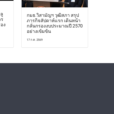
ลู
กมธ.วิสามัญฯ วุฒิสภา สรุป
าร
ภารกิจสัปดาห์แรก เดินหน้า
รอง
กลั่นกรองงบประมาณปี 2570
อย่างเข้มข้น
17 ก.ค. 2569