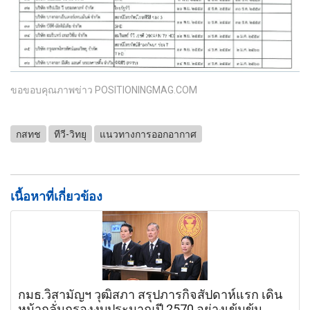
ขอขอบคุณภาพข่าว POSITIONINGMAG.COM
กสทช
ทีวี-วิทยุ
แนวทางการออกอากาศ
เนื้อหาที่เกี่ยวข้อง
กมธ.วิสามัญฯ วุฒิสภา สรุปภารกิจสัปดาห์แรก เดิน
หน้ากลั่นกรองงบประมาณปี 2570 อย่างเข้มข้น