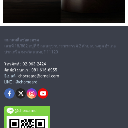
สมาคมสื่อช่อสะอาด
เลขที่ 18/882 หมู่ที่ 5 ถนนสุขาประชาสรรค์ 2 ตำบลบางพูด อำเภอ
ปากเกร็ด จังหวัดนนทบุรี 11120
โทรศัพท์ : 02-963-2424
ติดต่อโฆษณา : 081-616-6955
อีเมลล์ :
chorsaard@gmail.com
LINE : @chorsaard
@chorsaard