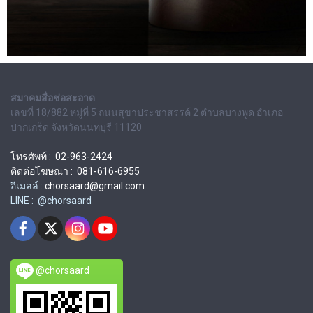
สมาคมสื่อช่อสะอาด
เลขที่ 18/882 หมู่ที่ 5 ถนนสุขาประชาสรรค์ 2 ตำบลบางพูด อำเภอ
ปากเกร็ด จังหวัดนนทบุรี 11120
โทรศัพท์ : 02-963-2424
ติดต่อโฆษณา : 081-616-6955
อีเมลล์ :
chorsaard@gmail.com
LINE : @chorsaard
@chorsaard