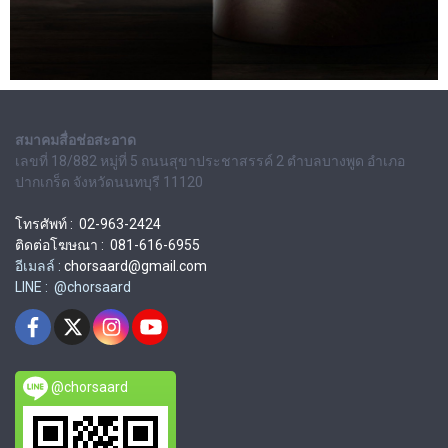
สมาคมสื่อช่อสะอาด
เลขที่ 18/882 หมู่ที่ 5 ถนนสุขาประชาสรรค์ 2 ตำบลบางพูด อำเภอ
ปากเกร็ด จังหวัดนนทบุรี 11120
โทรศัพท์ : 02-963-2424
ติดต่อโฆษณา : 081-616-6955
อีเมลล์ :
chorsaard@gmail.com
LINE : @chorsaard
@chorsaard