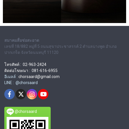
สมาคมสื่อช่อสะอาด
เลขที่ 18/882 หมู่ที่ 5 ถนนสุขาประชาสรรค์ 2 ตำบลบางพูด อำเภอ
ปากเกร็ด จังหวัดนนทบุรี 11120
โทรศัพท์ : 02-963-2424
ติดต่อโฆษณา : 081-616-6955
อีเมลล์ :
chorsaard@gmail.com
LINE : @chorsaard
@chorsaard