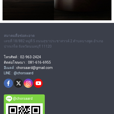
สมาคมสื่อช่อสะอาด
เลขที่ 18/882 หมู่ที่ 5 ถนนสุขาประชาสรรค์ 2 ตำบลบางพูด อำเภอ
ปากเกร็ด จังหวัดนนทบุรี 11120
โทรศัพท์ : 02-963-2424
ติดต่อโฆษณา : 081-616-6955
อีเมลล์ :
chorsaard@gmail.com
LINE : @chorsaard
@chorsaard