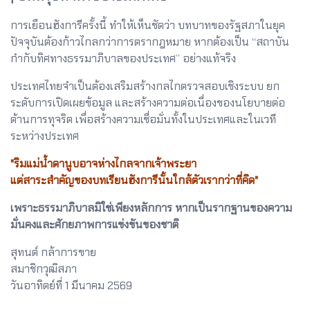
การเยือนฮังการีครั้งนี้ ทำให้เห็นชัดว่า บทบาทของรัฐสภาในยุค
ปัจจุบันต้องก้าวไกลกว่าการตรากฎหมาย หากต้องเป็น “สถาบัน
กำกับทิศทางธรรมาภิบาลของประเทศ” อย่างแท้จริง
ประเทศไทยจำเป็นต้องเสริมสร้างกลไกตรวจสอบเชิงระบบ ยก
ระดับการเปิดเผยข้อมูล และสร้างความต่อเนื่องของนโยบายต่อ
ต้านการทุจริต เพื่อสร้างความเชื่อมั่นทั้งในประเทศและในเวที
ระหว่างประเทศ
"ริมแม่น้ำดานูบอาจห่างไกลจากเจ้าพระยา
แต่สาระสำคัญของบทเรียนฮังการีนั้นใกล้ตัวเรากว่าที่คิด"
เพราะธรรมาภิบาลมิใช่เพียงหลักการ หากเป็นรากฐานของความ
มั่นคงและศักยภาพการแข่งขันของชาติ
สุทนต์ กล้าการขาย
สมาชิกวุฒิสภา
วันอาทิตย์ที่ 1 มีนาคม 2569