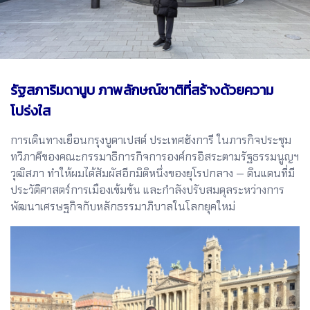
รัฐสภาริมดานูบ ภาพลักษณ์ชาติที่สร้างด้วยความ
โปร่งใส
การเดินทางเยือนกรุงบูดาเปสต์ ประเทศฮังการี ในภารกิจประชุม
ทวิภาคีของคณะกรรมาธิการกิจการองค์กรอิสระตามรัฐธรรมนูญฯ
วุฒิสภา ทำให้ผมได้สัมผัสอีกมิติหนึ่งของยุโรปกลาง — ดินแดนที่มี
ประวัติศาสตร์การเมืองเข้มข้น และกำลังปรับสมดุลระหว่างการ
พัฒนาเศรษฐกิจกับหลักธรรมาภิบาลในโลกยุคใหม่