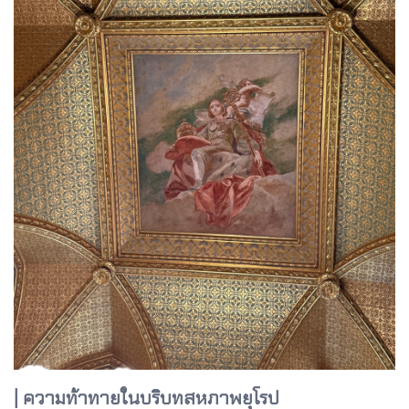
| ความท้าทายในบริบทสหภาพยุโรป