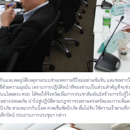
ะลดอุบัติเหตุทางถนนช่วงเทศกาลปีใหม่อย่างเข้มข้น และขอฝากให้อ
้วยความมุ่งมั่น เพราะการปฏิบัติหน้าที่ของท่านเป็นส่วนสำคัญที่จะช่ว
ถนนโดยตรง ศปถ. ได้ขอให้จังหวัดเพิ่มการประชาสัมพันธ์สร้างการรับรู้ให้กับ
นนอย่างปลอดภัย นำไปสู่ปฏิบัติตามกฎจราจรอย่างเคร่งครัดและการเพิ่
นิรภัย สวมหมวกกันน็อค คาดเข็มขัดนิรภัย ดื่มไม่ขับ ใช้ความเร็วต
มสิกรัตน์ ประธานการประชุมฯ กล่าว