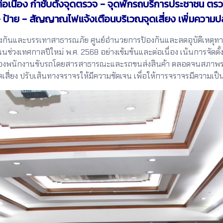
นต่อเนื่อง กำชับตั้งจุดตรวจ - จุดพักรถบริการประชาชน
- ป้าย - สัญญาณไฟแจ้งเตือนบริเวณจุดเสี่ยง เพิ่มความป
กันและบรรเทาสาธารณภัย ศูนย์อำนวยการป้องกันและลดอุบัติเหตุทาง
่วงเทศกาลปีใหม่ พ.ศ. 2568 อย่างเข้มข้นและต่อเนื่อง เน้นการจัดตั
มของพนักงานขับรถโดยสารสาธารณะและรถขนส่งสินค้า ตลอดจนสภาพ
ุดเสี่ยง ปรับเส้นทางจราจรให้มีความชัดเจน เพื่อให้การจราจรมีควา