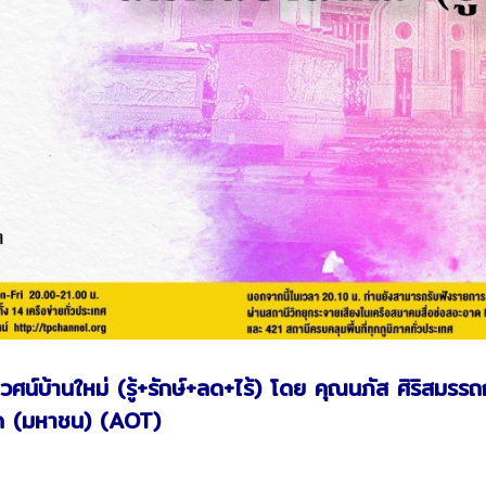
บ้านใหม่ (รู้+รักษ์+ลด+ไร้) โดย คุณนภัส ศิริสมรรถการ
ัด (มหาชน) (AOT)