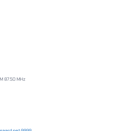
FM 87.50 MHz
orsaard.net:9999