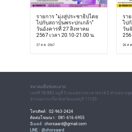
รายการ "มุ่งสู่ประชาธิปไตย
รายก
ไปกับสถาบันพระปกเกล้า"
ไปก
วันอังคารที่ 27 สิงหาคม
วันจ
2567 เวลา 20.10-21.00 น.
256
27 ส.ค. 2567
26 ส.ค
สมาคมสื่อช่อสะอาด
เลขที่ 18/882 หมู่ที่ 5 ถนนสุขาประชาสรรค์ 2 ตำบลบางพู
อำเภอปากเกร็ด จังหวัดนนทบุรี 11120
โทรศัพท์ : 02-963-2424
ติดต่อโฆษณา : 081-616-6955
อีเมลล์ :
chorsaard@gmail.com
LINE : @chorsaard