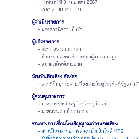
- วันจันทร์ที่ 9 กันยายน 2567
- เวลา 20.10-21.00 น.
ผู้ดำเนินรายการ
- นางสาวนิศรา เพ็งขำ
ผู้ผลิตรายการ
- สถาบันพระปกเกล้า
- สำนักงานเลขาธิการสภาผู้แทนราษฎร
- สมาคมสื่อช่อสะอาด
ห้องบันทึกเสียง ตัด/ต่อ
- สถานีวิทยุกระจายเสียงและวิทยุโทรทัศน์รัฐสภา 
ผู้ควบคุมรายการ
- นางสาวชยานิษฐ์ ไกรจิรารุลักษณ์
- นายสุทนต์ กล้าการขาย
ช่องทางการเชื่อมโยงสัญญาณถ่ายทอดเสียง
-
ดาวน์โหลดรายการล่วงหน้าเป็นไฟล์.MP3
-
รับลิ้งก์สัญญานถ่ายทอดเสียง http://radio1.ch