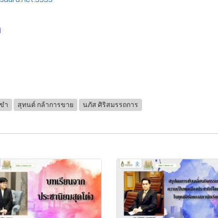
ศ
งขำ
สุทนต์ กล้าการขาย
นภัส ศิริสมรรถการ