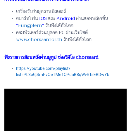
เครื่องรับวิทยุทรานซิสเตอร์
สมาร์ทโฟน
iOS
และ
Android
ผ่านแอพพลิเคชั่น
"
Fungplern
"
รับฟังได้ทั่วโลก
คอมพิวเตอร์ส่วนบุคคล PC ผ่านเว็บไซต์
www.chorsaard.or.th
รับฟังได้ทั่วโลก
ฟังรายการย้อนหลังผ่านยูทูป ช่องวีดีโอ chorsaard
https://youtube.com/playlist?
list=PL3oGjSmPvOeTMe1QPdaB8qWvRTsEBDwYb