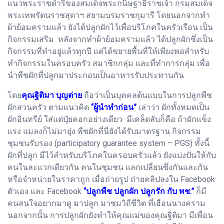
แนวพระราชดำริของสมเด็จพระกนิษฐาธิราชเจ้า กรมสมเด็จ
พระเทพรัตนราชสุดาฯ สยามบรมราชกุมารี โดยนอกจากทำ
ผ้าย้อมครามแล้ว ยังได้ปลูกผักไว้เพื่อบริโภคในครัวเรือน เป็น
กิจกรรมเสริม หลังจากทำผ้าย้อมครามแล้ว ได้ปลูกผักซึ่งเป็น
กิจกรรมที่ทำอยู่แล้วทุกปี แต่ได้ขยายพื้นที่ให้เพียงพอสำหรับ
ทำกิจกรรมในครอบครัว สมาชิกกลุ่ม และที่ทำการกลุ่ม เพื่อ
นำพืชผักที่ปลูกมาประกอบเป็นอาหารรับประทานกัน
โดย
คุณฐิติมา บุญต่าย
ถือว่าเป็นบุคคลต้นแบบในการปลูกพืช
ผักสวนครัว ตามแนวคิด
“ผู้นำทำก่อน”
เล่าว่า ผักทั้งหมดเป็น
ผักอินทรีย์ ใส่แต่ปุ๋ยคอกอย่างเดียว มีเคล็ดลับก็คือ ถ้าผักแข็ง
แรง แมลงก็ไม่มายุ่ง พืชผักที่นี่ยังได้รับมาตรฐาน กิจกรรม
ชุมชนรับรอง (participatory guarantee system – PGS) ทั้งนี้
ผักที่ปลูก มีไว้สำหรับบริโภคในครอบครัวแล้ว ยังแบ่งปันให้กับ
คนในละแวกเดียวกัน คนในชุมชน แลกเปลี่ยนซึ่งกันและกัน
หรือจำหน่ายในราคาถูก เมื่อถ่ายรูป ถ่ายคลิปลงใน Facebook
ตัวเอง และ Facebook
“ปลูกพืช ปลูกผัก ปลูกรัก กับ พช.”
ก็มี
คนสนใจอยากมาดู มาปลูก มาชมวิถีชีวิต ที่เฮือนนางคราม
นอกจากนั้น การปลูกผักยังทำให้คุณแม่ของคุณฐิติมา มีเพื่อน