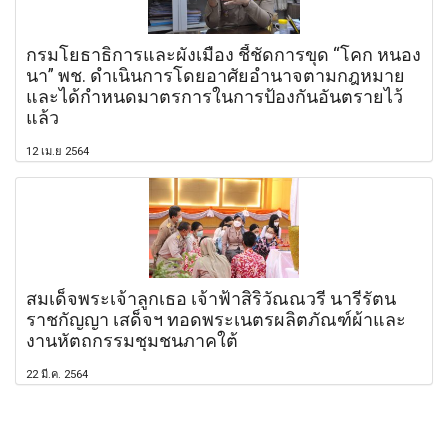
กรมโยธาธิการและผังเมือง ชี้ชัดการขุด “โคก หนอง
นา” พช. ดำเนินการโดยอาศัยอำนาจตามกฎหมาย
และได้กำหนดมาตรการในการป้องกันอันตรายไว้
แล้ว
12 เม.ย 2564
สมเด็จพระเจ้าลูกเธอ เจ้าฟ้าสิริวัณณวรี นารีรัตน
ราชกัญญา เสด็จฯ ทอดพระเนตรผลิตภัณฑ์ผ้าและ
งานหัตถกรรมชุมชนภาคใต้
22 มี.ค. 2564