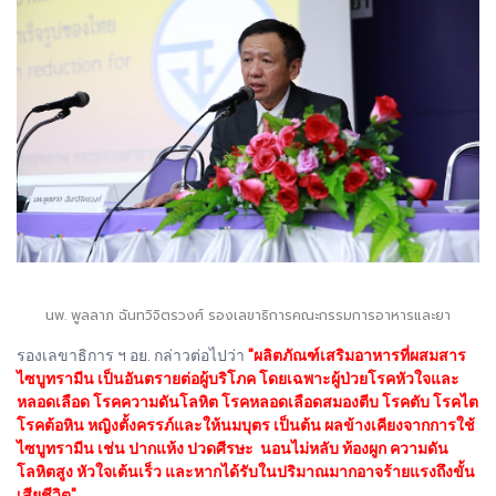
นพ. พูลลาภ ฉันทวิจิตรวงศ์ รองเลขาธิการคณะกรรมการอาหารและยา
รองเลขาธิการ ฯ อย. กล่าวต่อไปว่า
"ผลิตภัณฑ์เสริมอาหารที่ผสมสาร
ไซบูทรามีน เป็นอันตรายต่อผู้บริโภค โดยเฉพาะผู้ป่วยโรคหัวใจและ
หลอดเลือด โรคความดันโลหิต โรคหลอดเลือดสมองตีบ โรคตับ โรคไต
โรคต้อหิน หญิงตั้งครรภ์และให้นมบุตร เป็นต้น ผลข้างเคียงจากการใช้
ไซบูทรามีน เช่น ปากแห้ง ปวดศีรษะ นอนไม่หลับ ท้องผูก ความดัน
โลหิตสูง หัวใจเต้นเร็ว และหากได้รับในปริมาณมากอาจร้ายแรงถึงขั้น
เสียชีวิต"