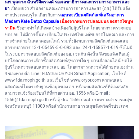
นพ. พูลลาภ ฉันทวิจิตรวงศ์ รองเลขาธิการคณะกรรมการอาหารและ
ยา
เปิดเผยว่า สำนักงานคณะกรรมการอาหารและยา (อย.) ได้รับแจ้ง
จากประเทศบรูไน เกี่ยวกับการ
ถอนทะเบียนผลิตภัณฑ์เสริมอาหาร
Madam Kate Detox Capsule
เนื่องจากพบการปลอมปนของสารไซบูท
รามีน
ซึ่งอาจทำให้เกิดผลข้างเคียงกับผู้บริโภค โดยจากการตรวจสอบ
ของ อย. ไม่มีการขึ้นทะเบียนในประเทศไทยแต่พบการโฆษณา และการ
วางจำหน่ายในตลาดออนไลน์ รวมทั้งยังพบภาพผลิตภัณฑ์แสดงเลข
สารบบอาหาร 13-1-05459-5-0-093 และ 24-1-15857-1-019 ซึ่งไม่มี
ในระบบตรวจสอบผลิตภัณฑ์ของ อย. เช่นกัน ดังนั้น จึงขอแจ้งเตือนผู้
บริโภคก่อนการเลือกซื้อผลิตภัณฑ์สุขภาพใด ๆ ผ่านสื่อออนไลน์ ขอให้
ผู้บริโภคตรวจสอบสถานะเลข อย. โดยสามารถตรวจได้ด้วยตนเองผ่าน
4 ช่องทาง คือ Line : FDAthai ORYOR Smart Application, เว็บไซต์
www.fda.moph.go.th และเว็บไซต์ www.oryor.com หากพบเลข
ผลิตภัณฑ์ไม่ตรงกับฐานข้อมูลของ อย. หรือพบผลิตภัณฑ์ที่ต้องสงสัย
สามารถแจ้งร้องเรียนได้ที่สายด่วน อย. 1556 หรือ E-mail :
1556@fda.moph.go.th หรือตู้ ปณ. 1556 ปณฝ. กระทรวงสาธารณสุข
จังหวัดนนทบุรี 11000 หรือสำนักงานสาธารณสุขจังหวัดทั่วประเทศ