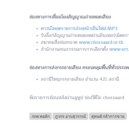
ช่องทางการเชื่อมโยงสัญญาณถ่ายทอดเสียง
ดาวน์โหลดรายการล่วงหน้าเป็นไฟล์.MP3
รับลิ้งก์สัญญานถ่ายทอดสดผ่านอินเทอร์เน็ตคว
สมาคมสื่อช่อสะอาด
www.chorsaard.or.th
สำนักงานคณะกรรมการการเลือกตั้ง
www.ect.
ช่องทางการส่งกระจายเสียง ครอบคลุมพื้นที่ทั่วประเท
สถานีวิทยุกระจายเสียง จำนวน 421 สถานี
ฟังรายการย้อนหลังผ่านยูทูป ช่องวีดีโอ chorsaard
กกต.ทอล์ก
ภูวกร อาบสุวรรณ์
สุทนต์ กล้าการขาย