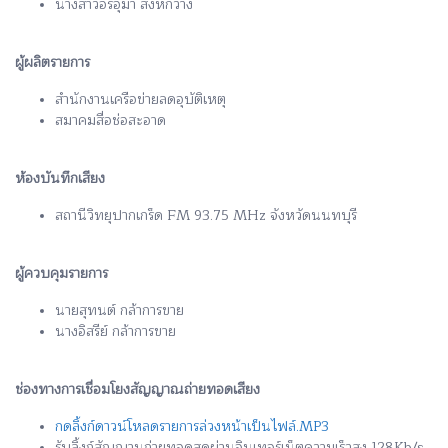
นางสาวอรอุมา สิงห์กวาง
ผู้ผลิตรายการ
สำนักงานเครือข่ายลดอุบัติเหตุ
สมาคมสื่อช่อสะอาด
ห้องบันทึกเสียง
สถานีวิทยุปากเกร็ด FM 93.75 MHz จังหวัดนนทบุรี
ผู้ควบคุมรายการ
นายสุทนต์ กล้าการขาย
นางอิสรีย์ กล้าการขาย
ช่องทางการเชื่อมโยงสัญญาณถ่ายทอดเสียง
กดลิ้งก์ดาวน์โหลดรายการล่วงหน้าเป็นไฟล์.MP3
รับลิ้งก์สัญญานถ่ายทอดสดผ่านอินเทอร์เน็ตความเร็วสูง 128Kb/s