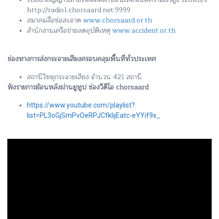
http://radio1.chorsaard.net:9999
สมาคมสื่อช่อสะอาด
www.chorsaard.or.th
สำนักงานเครือข่ายลดอุบัติเหตุ
www.accident.or.th
ช่องทางการส่งกระจายเสียงครอบคลุมพื้นที่ทั่วประเทศ
สถานีวิทยุกระจายเสียง จำนวน 421 สถานี
ฟังรายการย้อนหลังผ่านยูทูป ช่องวีดีโอ chorsaard
https://www.youtube.com/playlist?
list=PL3oGjSmPvOeRPJCfkIijEatc-eYYif9x_