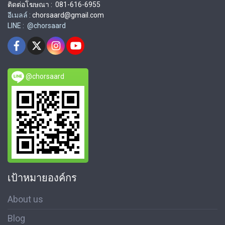
ติดต่อโฆษณา : 081-616-6955
อีเมลล์ :
chorsaard@gmail.com
LINE : @chorsaard
@chorsaard
เป้าหมายองค์กร
About us
Blog