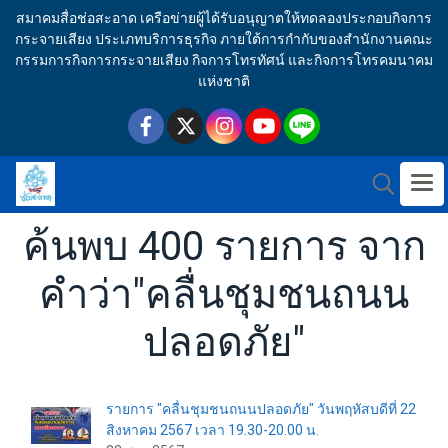
สมาคมสื่อช่อสะอาด เครือข่ายผู้ได้รับอนุญาตให้ทดลองประกอบกิจการ
กระจายเสียง ประเภทบริการธุรกิจ ภายใต้การกำกับของสำนักงานคณะ
กรรมการกิจการกระจายเสียง กิจการโทรทัศน์ และกิจการโทรคมนาคม
แห่งชาติ
ค้นพบ 400 รายการ จาก
คำว่า"คลื่นชุมชนถนน
ปลอดภัย"
รายการ "คลื่นชุมชนถนนปลอดภัย" วันพฤหัสบดีที่ 22
สิงหาคม 2567 เวลา 19.30-20.00 น.