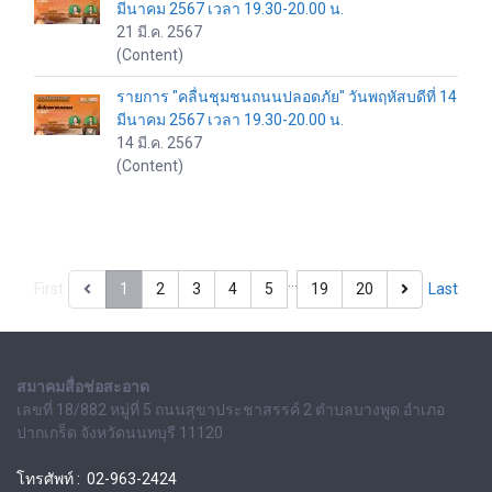
มีนาคม 2567 เวลา 19.30-20.00 น.
21 มี.ค. 2567
(Content)
รายการ "คลื่นชุมชนถนนปลอดภัย" วันพฤหัสบดีที่ 14
มีนาคม 2567 เวลา 19.30-20.00 น.
14 มี.ค. 2567
(Content)
…
First
1
2
3
4
5
19
20
Last
สมาคมสื่อช่อสะอาด
เลขที่ 18/882 หมู่ที่ 5 ถนนสุขาประชาสรรค์ 2 ตำบลบางพูด อำเภอ
ปากเกร็ด จังหวัดนนทบุรี 11120
โทรศัพท์ : 02-963-2424