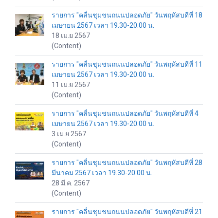
รายการ "คลื่นชุมชนถนนปลอดภัย" วันพฤหัสบดีที่ 18
เมษายน 2567 เวลา 19.30-20.00 น.
18 เม.ย 2567
(Content)
รายการ "คลื่นชุมชนถนนปลอดภัย" วันพฤหัสบดีที่ 11
เมษายน 2567 เวลา 19.30-20.00 น.
11 เม.ย 2567
(Content)
รายการ "คลื่นชุมชนถนนปลอดภัย" วันพฤหัสบดีที่ 4
เมษายน 2567 เวลา 19.30-20.00 น.
3 เม.ย 2567
(Content)
รายการ "คลื่นชุมชนถนนปลอดภัย" วันพฤหัสบดีที่ 28
มีนาคม 2567 เวลา 19.30-20.00 น.
28 มี.ค. 2567
(Content)
รายการ "คลื่นชุมชนถนนปลอดภัย" วันพฤหัสบดีที่ 21