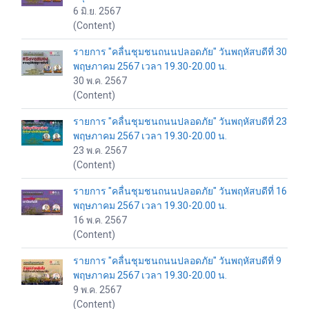
6 มิ.ย. 2567
(Content)
รายการ "คลื่นชุมชนถนนปลอดภัย" วันพฤหัสบดีที่ 30
พฤษภาคม 2567 เวลา 19.30-20.00 น.
30 พ.ค. 2567
(Content)
รายการ "คลื่นชุมชนถนนปลอดภัย" วันพฤหัสบดีที่ 23
พฤษภาคม 2567 เวลา 19.30-20.00 น.
23 พ.ค. 2567
(Content)
รายการ "คลื่นชุมชนถนนปลอดภัย" วันพฤหัสบดีที่ 16
พฤษภาคม 2567 เวลา 19.30-20.00 น.
16 พ.ค. 2567
(Content)
รายการ "คลื่นชุมชนถนนปลอดภัย" วันพฤหัสบดีที่ 9
พฤษภาคม 2567 เวลา 19.30-20.00 น.
9 พ.ค. 2567
(Content)