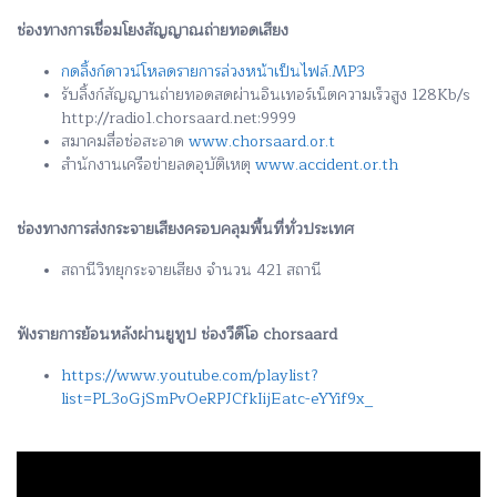
ช่องทางการเชื่อมโยงสัญญาณถ่ายทอดเสียง
กดลิ้งก์ดาวน์โหลดรายการล่วงหน้าเป็นไฟล์.MP3
รับลิ้งก์สัญญานถ่ายทอดสดผ่านอินเทอร์เน็ตความเร็วสูง 128Kb/s
http://radio1.chorsaard.net:9999
สมาคมสื่อช่อสะอาด
www.chorsaard.or.t
สำนักงานเครือข่ายลดอุบัติเหตุ
www.accident.or.th
ช่องทางการส่งกระจายเสียงครอบคลุมพื้นที่ทั่วประเทศ
สถานีวิทยุกระจายเสียง จำนวน 421 สถานี
ฟังรายการย้อนหลังผ่านยูทูป ช่องวีดีโอ chorsaard
https://www.youtube.com/playlist?
list=PL3oGjSmPvOeRPJCfkIijEatc-eYYif9x_