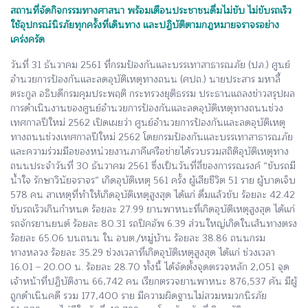
สถานที่จัดกิจกรรมทางศาสนา พร้อมเตือนประชาชนดื่มไม่ขับ ไม่ขับรถเร็ว
ใช้อุปกรณ์นิรภัยทุกครั้งที่เดินทาง และปฏิบัติตามกฎหมายจราจรอย่าง
เคร่งครัด
วันที่ 31 ธันวาคม 2561 ที่กรมป้องกันและบรรเทาสาธารณภัย (ปภ.) ศูนย์
อำนวยการป้องกันและลดอุบัติเหตุทางถนน (ศปถ.) นายประสาร มหาลี้
ตระกูล อธิบดีกรมคุมประพฤติ กระทรวงยุติธรรม ประธานแถลงข่าวสรุปผล
การดำเนินงานของศูนย์อำนวยการป้องกันและลดอุบัติเหตุทางถนนช่วง
เทศกาลปีใหม่ 2562 เปิดเผยว่า ศูนย์อำนวยการป้องกันและลดอุบัติเหตุ
ทางถนนช่วงเทศกาลปีใหม่ 2562 โดยกรมป้องกันและบรรเทาสาธารณภัย
และความร่วมมือของหน่วยงานภาคีเครือข่ายได้รวบรวมสถิติอุบัติเหตุทาง
ถนนประจำวันที่ 30 ธันวาคม 2561 ซึ่งเป็นวันที่สี่ของการรณรงค์ “ขับรถมี
น้ำใจ รักษาวินัยจราจร” เกิดอุบัติเหตุ 561 ครั้ง ผู้เสียชีวิต 51 ราย ผู้บาดเจ็บ
578 คน สาเหตุที่ทำให้เกิดอุบัติเหตุสูงสุด ได้แก่ ดื่มแล้วขับ ร้อยละ 42.42
ขับรถเร็วเกินกำหนด ร้อยละ 27.99 ยานพาหนะที่เกิดอุบัติเหตุสูงสุด ได้แก่
รถจักรยานยนต์ ร้อยละ 80.31 รถปิคอัพ 6.39 ส่วนใหญ่เกิดในเส้นทางตรง
ร้อยละ 65.06 บนถนน ใน อบต./หมู่บ้าน ร้อยละ 38.86 ถนนกรม
ทางหลวง ร้อยละ 35.29 ช่วงเวลาที่เกิดอุบัติเหตุสูงสุด ได้แก่ ช่วงเวลา
16.01 – 20.00 น. ร้อยละ 28.70 ทั้งนี้ ได้จัดตั้งจุดตรวจหลัก 2,051 จุด
เจ้าหน้าที่ปฏิบัติงาน 66,742 คน เรียกตรวจยานพาหนะ 876,537 คัน มีผู้
ถูกดำเนินคดี รวม 177,400 ราย มีความผิดฐานไม่สวมหมวกนิรภัย