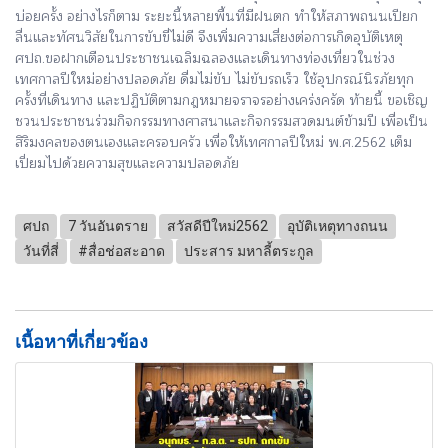
บ่อยครั้ง อย่างไรก็ตาม ระยะนี้หลายพื้นที่มีฝนตก ทำให้สภาพถนนเปียก
ลื่นและทัศนวิสัยในการขับขี่ไม่ดี จึงเพิ่มความเสี่ยงต่อการเกิดอุบัติเหตุ
ศปถ.ขอฝากเตือนประชาชนเฉลิมฉลองและเดินทางท่องเที่ยวในช่วง
เทศกาลปีใหม่อย่างปลอดภัย ดื่มไม่ขับ ไม่ขับรถเร็ว ใช้อุปกรณ์นิรภัยทุก
ครั้งที่เดินทาง และปฏิบัติตามกฎหมายจราจรอย่างเคร่งครัด ท้ายนี้ ขอเชิญ
ชวนประชาชนร่วมกิจกรรมทางศาสนาและกิจกรรมสวดมนต์ข้ามปี เพื่อเป็น
สิริมงคลของตนเองและครอบครัว เพื่อให้เทศกาลปีใหม่ พ.ศ.2562 เต็ม
เปี่ยมไปด้วยความสุขและความปลอดภัย
ศปถ
7 วันอันตราย
สวัสดีปีใหม่2562
อุบัติเหตุทางถนน
วันที่สี่
#สื่อช่อสะอาด
ประสาร มหาลี้ตระกูล
เนื้อหาที่เกี่ยวข้อง