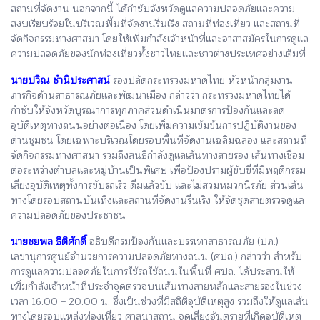
สถานที่จัดงาน นอกจากนี้ ได้กำชับจังหวัดดูแลความปลอดภัยและความ
สงบเรียบร้อยในบริเวณพื้นที่จัดงานรื่นเริง สถานที่ท่องเที่ยว และสถานที่
จัดกิจกรรมทางศาสนา โดยให้เพิ่มกำลังเจ้าหน้าที่และอาสาสมัครในการดูแล
ความปลอดภัยของนักท่องเที่ยวทั้งชาวไทยและชาวต่างประเทศอย่างเต็มที่
นายปวิณ ชำนิประศาสน์
รองปลัดกระทรวงมหาดไทย หัวหน้ากลุ่มงาน
ภารกิจด้านสาธารณภัยและพัฒนาเมือง กล่าวว่า กระทรวงมหาดไทยได้
กำชับให้จังหวัดบูรณาการทุกภาคส่วนดำเนินมาตรการป้องกันและลด
อุบัติเหตุทางถนนอย่างต่อเนื่อง โดยเพิ่มความเข้มข้นการปฏิบัติงานของ
ด่านชุมชน โดยเฉพาะบริเวณโดยรอบพื้นที่จัดงานเฉลิมฉลอง และสถานที่
จัดกิจกรรมทางศาสนา รวมถึงสนธิกำลังดูแลเส้นทางสายรอง เส้นทางเชื่อม
ต่อระหว่างตำบลและหมู่บ้านเป็นพิเศษ เพื่อป้องปรามผู้ขับขี่ที่มีพฤติกรรม
เสี่ยงอุบัติเหตุทั้งการขับรถเร็ว ดื่มแล้วขับ และไม่สวมหมวกนิรภัย ส่วนเส้น
ทางโดยรอบสถานบันเทิงและสถานที่จัดงานรื่นเริง ให้จัดชุดสายตรวจดูแล
ความปลอดภัยของประชาชน
นายชยพล ธิติศักดิ์
อธิบดีกรมป้องกันและบรรเทาสาธารณภัย (ปภ.)
เลขานุการศูนย์อำนวยการความปลอดภัยทางถนน (ศปถ.) กล่าวว่า สำหรับ
การดูแลความปลอดภัยในการใช้รถใช้ถนนในพื้นที่ ศปถ. ได้ประสานให้
เพิ่มกำลังเจ้าหน้าที่ประจำจุดตรวจบนเส้นทางสายหลักและสายรองในช่วง
เวลา 16.00 – 20.00 น. ซึ่งเป็นช่วงที่มีสถิติอุบัติเหตุสูง รวมถึงให้ดูแลเส้น
ทางโดยรอบแหล่งท่องเที่ยว ศาสนาสถาน จุดเสี่ยงอันตรายที่เกิดอุบัติเหตุ