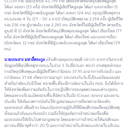
51,039 ราย ไม่มีใบขับขี่ 43,799 ราย โดยจังหวัดที่เกิดอุบัติเหตุสูงสุด
ได้แก่ สงขลา (23 ครั้ง) จังหวัดที่มีผู้เสียชีวิตสูงสุด ได้แก่ นครราชสีมา (5
ราย) จังหวัดที่มีผู้บาดเจ็บสูงสุด ได้แก่ สงขลา (24 คน) สรุปอุบัติเหตุทาง
ถนนสะสม 4 วัน (27 – 30 ธ.ค.61) เกิดอุบัติเหตุรวม 2,194 ครั้ง ผู้เสียชีวิต
รวม 236 ราย ผู้บาดเจ็บ รวม 2,265 คน จังหวัดที่ไม่มีผู้เสียชีวิต (ตายเป็น
ศูนย์) มี 13 จังหวัด จังหวัดที่เกิดอุบัติเหตุสะสมสูงสุด ได้แก่ เชียงใหม่ (77
ครั้ง) จังหวัดที่มีผู้เสียชีวิตสะสมสูงสุด ได้แก่ เชียงใหม่ และนครราชสีมา
(จังหวัดละ 12 ราย) จังหวัดที่มีผู้บาดเจ็บสะสมสูงสุด ได้แก่ เชียงใหม่ (79
คน)
นายประสาร มหาลี้ตระกูล
อธิบดีกรมคุมประพฤติ กล่าวว่า จากการวิเคราะห์
ข้อมูลสถิติอุบัติเหตุทางถนนในช่วง 3 วันที่ผ่านมา พบว่า สาเหตุหลักของ
การเกิดอุบัติเหตุและมีผู้เสียชีวิตกว่าร้อยละ 37.95 มาจากการขับรถเร็ว และ
กว่าร้อยละ 27.68 เกิดจากการเมาสุรา ประกอบกับวันนี้เป็นเฉลิมฉลองส่ง
ท้ายปีเก่าต้อนรับปีใหม่ หลายพื้นที่จะมีการจัดงานรื่นเริง ศปถ. จึงได้สั่งการ
ให้จังหวัดเพิ่มความเข้มข้นในการปฏิบัติการของจุดตรวจและด่านชุมชน
โดยเฉพาะบริเวณโดยรอบพื้นที่จัดงานรื่นเริง (Count down) และสถาน
บันเทิง ให้เข้มงวดการบังคับใช้กฎหมายและการเรียกตรวจวัดระดับ
แอลกอฮอล์ เพื่อเฝ้าระวังและป้องปรามผู้ขับขี่ที่มีพฤติกรรมเสี่ยงอุบัติเหตุ
ทั้งเมาแล้วขับและขับรถเร็ว รวมถึงให้คุมเข้มการจำหน่ายเครื่องดื่ม
แอลกอฮอล์ให้เป็นไปตามกฎหมาย โดยเฉพาะการจำหน่ายให้แก่เด็กและ
เยาวชนที่มีอายุต่ำกว่า 20 ปี และการจำหน่ายในลักษณะเร่ขายในบริเวณ