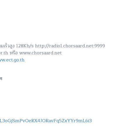
ามเร็วสูง 128Kb/s http://radio1.chorsaard.net:9999
or.th หรือ www.chorsaard.net
w.ect.go.th
ศ
st=PL3oGjSmPvOeRX4JORavFq5ZxYYr9mL6i3