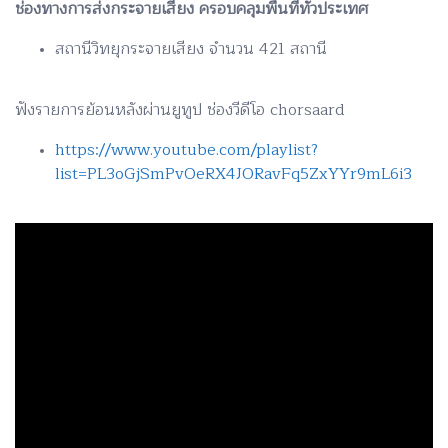
ช่องทางการส่งกระจายเสียง ครอบคลุมพื้นที่ทั่วประเทศ
สถานีวิทยุกระจายเสียง จำนวน 421 สถานี
ฟังรายการย้อนหลังผ่านยูทูป ช่องวีดีโอ chorsaard
https://www.youtube.com/playlist?
list=PL3oGjSmPvOeRX4JORavFq5ZxYYr9mL6i3