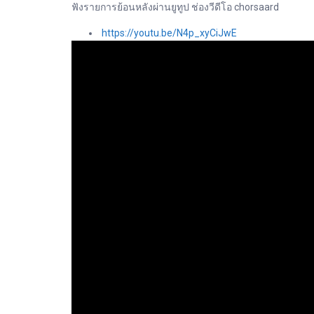
ฟังรายการย้อนหลังผ่านยูทูป ช่องวีดีโอ chorsaard
https://youtu.be/N4p_xyCiJwE