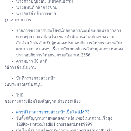
นางสาวบุญเรือน ไทยวัฒนธรรม
นายสุทนต์ กล้าการขาย
นางอิสรีย์ กล้าการขาย
รูปแบบรายการ
รายการข่าวสารประโยชน์ต่อสาธารณะเพื่อเผยแพร่ข่าวสาร
ความรู้ ความเคลื่อนไหว ของสำนักงานศาลปกครอง ตาม
สัดส่วน 25% สำหรับผู้ทดลองประกอบกิจการวิทยุกระจายเสียง
ตามประกาศ กสทช. เรื่อง หลักเกณฑ์การกำกับดูแลการทดลอง
ประกอบกิจการวิทยุกระจายเสียง พ.ศ. 2556
ความยาว 30 นาที
วิธีการดำเนินงาน
บันทึกรายการล่วงหน้า
งบประมาณสนับสนุน
ไม่มี
ช่องทางการเชื่อมโยงสัญญาณถ่ายทอดเสียง
ดาวน์โหลดรายการล่วงหน้าเป็นไฟล์.MP3
รับลิ้งก์สัญญานถ่ายทอดสดผ่านอินเทอร์เน็ตความเร็วสูง
128Kb/s http://radio1.chorsaard.net:9999
เว็บไซต์สมาคมสื่อช่อสะอาด www.chorsaard.or.th หรือ