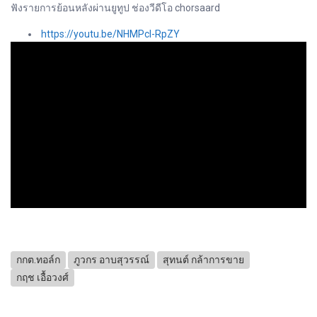
ฟังรายการย้อนหลังผ่านยูทูป ช่องวีดีโอ chorsaard
https://youtu.be/NHMPcI-RpZY
กกต.ทอล์ก
ภูวกร อาบสุวรรณ์
สุทนต์ กล้าการขาย
กฤช เอื้อวงศ์