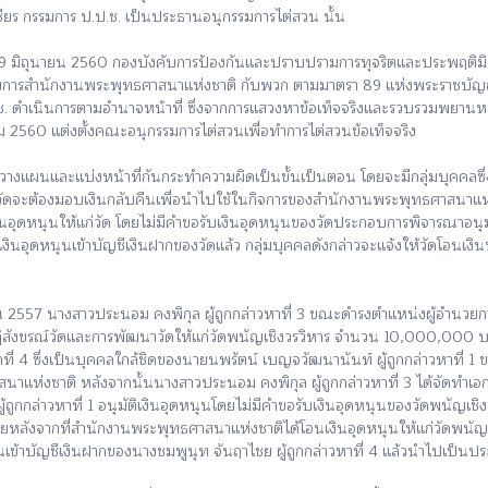
ชียร กรรมการ ป.ป.ช. เป็นประธานอนุกรรมการไต่สวน นั้น
่ 19 มิถุนายน 2560 กองบังคับการป้องกันและปราบปรามการทุจริตและประพฤติม
ำนวยการสำนักงานพระพุทธศาสนาแห่งชาติ กับพวก ตามมาตรา 89 แห่งพระราชบั
.ป.ช. ดำเนินการตามอำนาจหน้าที่ ซึ่งจากการแสวงหาข้อเท็จจริงและรวบรวมพย
าคม 2560 แต่งตั้งคณะอนุกรรมการไต่สวนเพื่อทำการไต่สวนข้อเท็จจริง
แผนและแบ่งหน้าที่กันกระทำความผิดเป็นขั้นเป็นตอน โดยจะมีกลุ่มบุคคลซึ่งจ
่าวัดจะต้องมอบเงินกลับคืนเพื่อนำไปใช้ในกิจการของสำนักงานพระพุทธศาสนาแห่ง
ติเงินอุดหนุนให้แก่วัด โดยไม่มีคำขอรับเงินอุดหนุนของวัดประกอบการพิจารณา
นอุดหนุนเข้าบัญชีเงินฝากของวัดแล้ว กลุ่มบุคคลดังกล่าวจะแจ้งให้วัดโอนเงิ
ณ 2557 นางสาวประนอม คงพิกุล ผู้ถูกกล่าวหาที่ 3 ขณะดำรงตำแหน่งผู้อำนว
ฏิสังขรณ์วัดและการพัฒนาวัดให้แก่วัดพนัญเชิงวรวิหาร จำนวน 10,000,000 บา
หาที่ 4 ซึ่งเป็นบุคคลใกล้ชิดของนายนพรัตน์ เบญจวัฒนานันท์ ผู้ถูกกล่าวหาท
แห่งชาติ หลังจากนั้นนางสาวประนอม คงพิกุล ผู้ถูกกล่าวหาที่ 3 ได้จัดทำเอก
กล่าวหาที่ 1 อนุมัติเงินอุดหนุนโดยไม่มีคำขอรับเงินอุดหนุนของวัดพนัญเชิง
ลังจากที่สำนักงานพระพุทธศาสนาแห่งชาติได้โอนเงินอุดหนุนให้แก่วัดพนัญ
าบัญชีเงินฝากของนางชมพูนุท จันฤาไชย ผู้ถูกกล่าวหาที่ 4 แล้วนำไปเป็นประ