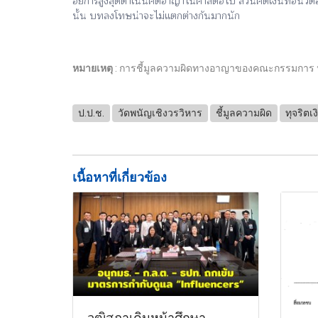
อัยการสูงสุดดำเนินคดีอาญาในศาลต่อไป ส่วนคดีเงินทอนวัดอื
นั้น บทลงโทษน่าจะไม่แตกต่างกันมากนัก
หมายเหตุ
: การชี้มูลความผิดทางอาญาของคณะกรรมการ ป.ป.ช. 
ป.ป.ช.
วัดพนัญเชิงวรวิหาร
ชี้มูลความผิด
ทุจริตเ
เนื้อหาที่เกี่ยวข้อง
วุฒิสภาเดินหน้าศึกษา