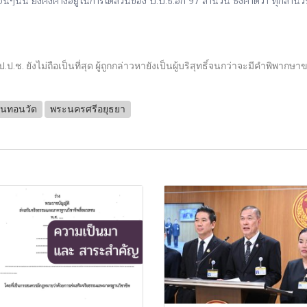
่นๆนั้น ยังคงค้างอยู่ในการไต่สวนของ ป.ป.ช.อีก 97 สำนวน ซึ่งคาดว่า ทุกสำ
ยังไม่ถือเป็นที่สุด ผู้ถูกกล่าวหายังเป็นผู้บริสุทธิ์จนกว่าจะมีคำพิพากษาข
งินทอนวัด
พระนครศรีอยุธยา