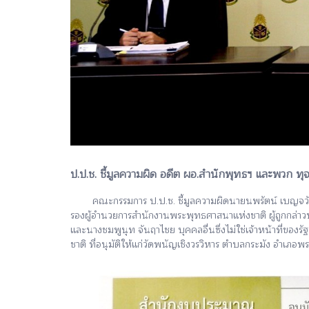
ป.ป.ช. ชี้มูลความผิด อดีต ผอ.สำนักพุทธฯ และพวก ท
คณะกรรมการ ป.ป.ช. ชี้มูลความผิดนายนพรัตน์ เบญจวัฒนานั
รองผู้อำนวยการสำนักงานพระพุทธศาสนาแห่งชาติ ผู้ถูกกล่าว
และนางชมพูนุท จันฤาไชย บุคคลอื่นซึ่งไม่ใช่เจ้าหน้าที่ขอ
ชาติ ที่อนุมัติให้แก่วัดพนัญเชิงวรวิหาร ตำบลกระมัง อ