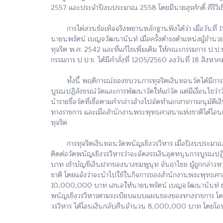
2557 และประจำปีงบประมาณ 2558 โดยมีนายสุรศักดิ์ คีรีวิเ
​ การไต่สวนข้อเท็จจริงพยานหลักฐานฟังได้ว่า เมื่อวันที
นายนพรัตน์ เบญจวัฒนานันท์ เมื่อครั้งดำรงตำแหน่งผู้อ
ทุจริต พ.ศ. 2542 และที่แก้ไขเพิ่มเติม ให้คณะกรรมการ ป
กรรมการ ป.ป.ช. ได้มีคำสั่งที่ 1205/2560 ลงวันที่ 18 สิงห
ทั้งนี้ พฤติการณ์ของขบวนการทุจริตเงินทอนวัดได้มีการวาง
บูรณปฏิสังขรณ์วัดและการพัฒนาวัดให้แก่วัด แต่มีเงื่อนไขว
นำรายชื่อวัดที่เชื่อตามคำกล่าวอ้างไปจัดทำเอกสารการอนุมั
ทางราชการ และเมื่อสำนักงานพระพุทธศาสนาแห่งชาติได้โอนเงิ
ทุจริต
​ การทุจริตเงินทอนวัดพนัญเชิงวรวิหาร เมื่อปีงบประมา
ติดต่อวัดพนัญเชิงวรวิหารว่าจะจัดสรรเงินอุดหนุนการบูรณป
บาท เข้าบัญชีเงินฝากของนางชมพูนุท จันฤาไชย ผู้ถูกกล่าว
ชาติ โดยแจ้งว่าจะนำไปใช้ในกิจการของสำนักงานพระพุทธศาสนา
10,000,000 บาท เสนอให้นายนพรัตน์ เบญจวัฒนานันท์ ผู้ถูก
พนัญเชิงวรวิหารตามระเบียบแบบแผนของของทางราชการ โดยห
วรวิหาร ได้โอนเงินกลับคืนจำนวน 8,000,000 บาท โดยโอนเข้