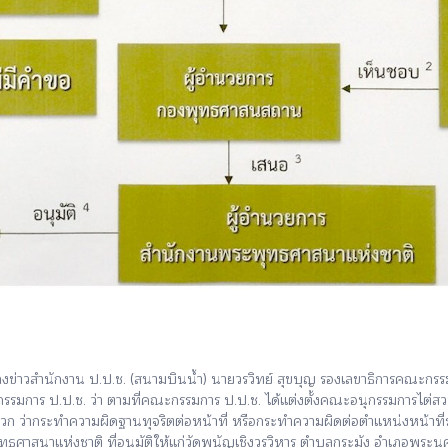
ข่าวสำนักงาน ป.ป.ช. (สนามบินน้ำ) นายวรวิทย์ สุขบุญ รองเลขาธิการคณะกร
มการ ป.ป.ช. ว่า ตามที่คณะกรรมการ ป.ป.ช. ได้แต่งตั้งคณะอนุกรรมการไต่สว
 ว่ากระทำความผิดฐานทุจริตต่อหน้าที่ หรือกระทำความผิดต่อตำแหน่งหน้าที่
ธศาสนาแห่งชาติ ที่อนุมัติให้แก่วัดพนัญเชิงวรวิหาร ตำบลกระมัง อำเภอพระ