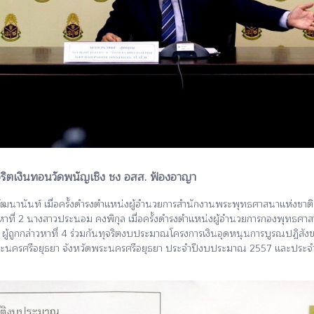
ุจริตเงินทอนวัดพนัญเชิง ชง อสส. ฟ้องอาญา
นท์ เมื่อครั้งดำรงตำแหน่งผู้อำนวยการสำนักงานพระพุทธศาสนาแห่งชาติ ผู้ถู
หาที่ 2 นางสาวประนอม คงพิกุล เมื่อครั้งดำรงตำแหน่งผู้อำนวยการกองพุทธศาส
งรัฐ ผู้ถูกกล่าวหาที่ 4 ร่วมกันทุจริตงบประมาณโครงการเงินอุดหนุนการบูรณป
ำเภอพระนครศรีอยุธยา จังหวัดพระนครศรีอยุธยา ประจำปีงบประมาณ 2557 และป