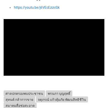
https://youtu.be/j6VEcEzzcGk
ศาลปกครองพบประชาชน
พรนภา บุญฤทธิ์
สุทนต์ กล้าการขาย
จตุภรณ์ แก้วคุ้มภัย พัฒนสิทธิชีวิน
สมาคมสื่อช่อสะอาด