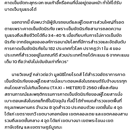
คาดเข็มขัดทะลุกระจก ชนเก้าอี้หรือคนที่นั่งอยู่ตอนหน้า ทำให้ได้รับ
บาดเจ็บรุนแรงได้
นอกจากนี้ ยังพบว่ามีผู้ขับรถยนต์และผู้โดยสารส่วนใหญ่ที่รอด
ตายเพราะคาดเข็มขัดนิรภัย เพราะเข็มขัดนิรภัยสามารถลดความ
รุนแรงถึงเสียชีวิตได้ถึง 34-40 % เมื่อเทียบกับการไม่คาดเข็มขัด
นิรภัย จากข้อมูลขององค์การอนามัยโลกที่มีการสำรวจและจัดอันดับ
การคาดเข็มขัดนิรภัยใน 182 ประเทศทั่วโลก ปรากฏว่า 1 ใน 4 ของ
ประเทศที่สำรวจอยู่ในเกณฑ์ดี ส่วนประเทศไทยได้คะแนน 6 จากคะแนน
เต็ม 10 ถือว่ายังไม่เข้มข้นเท่าที่ควร”
นายวิเชษฐ์ กล่าวต่อว่า มูลนิธิไทยโรดส์ ได้สํารวจอัตราการคาด
เข็มขัดนิรภัยของผู้โดยสารนั่งเบาะตอนหลังในรถยนต์รับจ้างบรรทุก
คนโดยสารไม่เกินเจ็ดคน (TAXI - METER) ปี 2560 เพื่อสะท้อน
สถานการณ์และพฤติกรรมการคาดเข็มขัดนิรภัยของผู้โดยสารนั่ง
เบาะตอนหลังในรถแท็กซี่ในปัจจุบัน ทั้งนี้ ได้กําหนดสำรวจเขตพื้นที่
กรุงเทพมหานคร จํานวน 8 จุดสํารวจ ประกอบด้วย เขตชั้นใน 4 จุด
ได้แก่ เขตราชเทวี เขตบางกอกน้อย เขตคลองเตย และเขตคลองสาน
รวมถึงเขตชั้นกลาง 4 จุด ได้แก่ เขตบางนา เขตพระโขนง เขต
ภาษีเจริญ และเขตราษฎร์บูรณะ