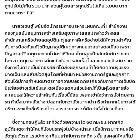
ถูกปรับไม่เกิน 500 บาท ส่วนผู้โดยสารถูกปรับไม่เกิน 5,000 บาท
ตามมาตรา 113”
นายวิเชษฐ์ พิชัยรัตน์ กรรมการบริหารแผนคณะที่ 1 สำนักงาน
กองทุนสนับสนุนการสร้างเสริมสุขภาพ (สสส.) กล่าวว่า สสส.
สำนักงานเครือข่ายลดอุบัติเหตุ และภาคีเครือข่ายได้ให้ความสำคัญ
กับการป้องกันแก้ไขปัญหาอุบัติเหตุทางถนนมาอย่างต่อเนื่อง เพราะ
ปัญหาอุบัติเหตุทางถนนได้คร่าชีวิตคนไทยสูงเป็นอันดับต้น ๆ ของ
โลก สาเหตุมาจากการดื่มแล้วขับ การขับเร็ว ไม่สวมหมวกนิรภัย รวม
ถึงการไม่คาดเข็มขัดนิรภัย ที่ได้ส่งผลกระทบทำให้เกิดความรุนแรง
บาดเจ็บ และเสียชีวิตสูง โดยที่ผ่านมา หน่วยงานภาครัฐและทุกภาค
ส่วนได้มีการกำหนดมาตรการความปลอดภัย เกี่ยวกับการคาดเข็มขัด
นิรภัยอย่างเข้มเข้มและต่อเนื่อง แต่คนส่วนใหญ่ที่เป็นผู้โดยสารยัง
ละเลยและให้ความสำคัญกับเรื่องนี้น้อย เพราะเข้าใจว่าการนั่งโดยสาร
รถ ถ้านั่งเบาะหลังน่าจะปลอดภัยกว่านั่งเบาะหน้า หรือถ้าหากเป็นการใช้
บริการรถแท็กซี่หรือรถโดยสารสาธารณะ ก็คิดว่านั่งไม่นานก็ลง
ซึ่งตามทฤษฎีแล้ว รถที่วิ่งด้วยความเร็ว 60 กม/ชม. หากเกิด
อุบัติเหตุจะทำให้คนที่นั่งบนรถพุ่งไปข้างหน้าและเมื่อมีการปะทะคนหรือ
วัตถุในตัวรถ แรงปะทะจะเทียบเท่ากับการตกตึก 5 ชั้น ส่งผลให้คนที่ไม่