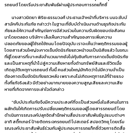
รถยนต์ โดยเริ่มประชาสัมพันธ์ผ่านผู้ประกอบการรถแท็กซี่
นางสาวนิตยา พิริยะธรรมวงศ์ ประธานเจ้าหน้าที่บริหาร บมจ.ชับบ์
สามัคคีประกันภัย กล่าวว่า ในฐานะที่ชับบ์ดำเนินงานด้านธุรกิจประกัน
ภัยและให้ความสำคัญต่อการมีส่วนร่วมในความรับผิดชอบต่อสังคม
มาโดยตลอด บริษัทฯ เล็งเห็นความสำคัญของการเพิ่มความ
ปลอดภัยของผู้ใช้รถใช้ถนน โดยปัจจุบัน เราจะเห็นว่าพฤติกรรมของผู้
โดยสารส่วนใหญ่จะคาดเข็มขัดนิรภัยแถวหน้าจนเป็นนิสัยแล้ว ในขณะ
ที่ผู้โดยสารที่เบาะหลังจำนวนมากยังไม่คุ้นชินกับการคาดเข็มขัดนิรภัย
และเป็นสาเหตุที่นำไปสู่ความเสียหายทั้งด้านทรัพย์สินและชีวิตเมื่อ
เกิดอุบัติเหตุทางรถยนต์ ทั้งนี้ คนส่วนใหญ่มักคิดว่าไม่มีความจำเป็น
ต้องคาดเข็มขัดนิรภัยแถวหลัง เพราะคงไม่เกิดเหตุการณ์ที่ร้ายแรง
ทั้งที่แท้จริงแล้ว มีตัวอย่างมากมายของความสูญเสียและความเสีย
หายที่เกิดจากการชะล่าใจดังกล่าว
“ชับบ์ประกันภัยจึงมีความประสงค์ที่จะเป็นส่วนหนึ่งในสังคมในการ
ผลักดันให้เกิดการปรับเปลี่ยนพฤติกรรมของผู้โดยสารรถยนต์ โดย
ดำเนินการรณรงค์ปลุกจิตสำนึกผ่านสื่อประชาสัมพันธ์รูปแบบต่างๆ
อาทิ สติ๊กเกอร์ ป้ายติดกระจกรถยนต์ โปสเตอร์ สปอตวิทยุ โดยเริ่ม
รณรงค์ประชาสัมพันธ์ร่วมกับผู้ประกอบการรถแท็กซี่ด้วยการติดสื่อ