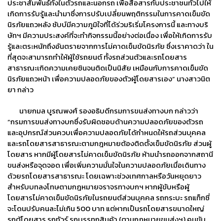
ประชาสัมพันธ์ทั้งในตัวรถและนอกรถ เพื่อสื่อสารกับประชาชนทั่วไปให้
เกิดการรับรู้และนำมาซึ่งการปรับเปลี่ยนพฤติกรรมในการคาดเข็มขัด
นิรภัยแถวหลัง ชับบ์มีความภูมิใจที่ได้ร่วมริเริ่มโครงการนี้ และทางบริ
ษัทฯ มีความประสงค์ที่จะทำกิจกรรมนี้อย่างต่อเนื่อง เพื่อให้เกิดการรับ
รู้และตระหนักถึงอันตรายจากการไม่คาดเข็มขัดนิรภัย ซึ่งเราคาดว่า ใน
ที่สุดจะสามารถทำให้ผู้ใช้รถยนต์ ทั้งรถส่วนตัวและรถโดยสาร
สาธารณะเกิดความเคยชินจนติดเป็นนิสัย เหมือนกับการคาดเข็มขัด
นิรภัยแถวหน้า เพื่อความปลอดภัยของตัวผู้โดยสารเอง” นางสาวนิต
ยา กล่าว
นายกมล บูรณพงศ์ รองอธิบดีกรมการขนส่งทางบก กล่าวว่า
“กรมการขนส่งทางบกซึ่งรับผิดชอบด้านความปลอดภัยของตัวรถ
และอุปกรณ์ส่วนควบเพื่อความปลอดภัยได้กำหนดให้รถส่วนบุคคล
และรถโดยสารสาธารณะตามกฎหมายต้องติดตั้งเข็มขัดนิรภัย ส่วนผู้
โดยสาร หากมีผู้โดยสารไม่คาดเข็มขัดนิรภัย ห้ามนำรถออกจากสถานี
ขนส่งหรือจุดจอด เพื่อเพิ่มความมั่นใจในความปลอดภัยเมื่อเดินทาง
ด้วยรถโดยสารสาธารณะ โดยเฉพาะช่วงเทศกาลหรือวันหยุดยาว
สำหรับบทลงโทษตามกฎหมายจราจรทางบกฯ หากผู้ขับหรือผู้
โดยสารไม่คาดเข็มขัดนิรภัยในรถยนต์ส่วนบุคคล รถกระบะ รถแท็กซี่
จะโดนปรับคนละไม่เกิน 500 บาท แต่หากเป็นรถโดยสารขนาดใหญ่
รถตู้โดยสาร รถทัวร์ รถบรรทุกสินค้า (ตามกฎหมายขนส่งฯ) คนขับ