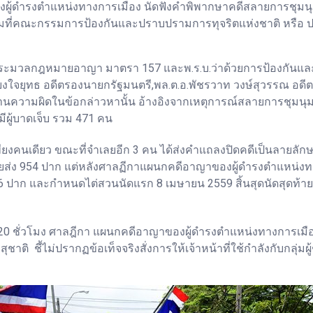
องผู้ดำรงตำแหน่งทางการเมือง นัดฟังคำพิพากษาคดีสลายการชุมน
 ตามที่คณะกรรมการป้องกันและปราบปรามการทุจริตแห่งชาติ หรือ 
 ตามประมวลกฎหมายอาญา มาตรา 157 และพ.ร.บ.ว่าด้วยการป้องกัน
 ยงใจยุทธ อดีตรองนายกรัฐมนตรี,พล.ต.อ.พัชรวาท วงษ์สุวรรณ อดีต
วามผิดในข้อกล่าวหานั้น อ้างอิงจากเหตุการณ์สลายการชุมนุมของกล
ะมีผู้บาดเจ็บ รวม 471 คน
พียงคนเดียว ขณะที่จำเลยอีก 3 คน ได้ส่งคำแถลงปิดคดีเป็นลายลักษณ์
ยส่ง 954 ปาก แต่หลังศาลฏีกาแผนกคดีอาญาของผู้ดำรงตำแหน่งทา
 ปาก และกำหนดไต่สวนนัดแรก 8 เมษายน 2559 สิ้นสุดนัดสุดท้าย 
0 ชั่วโมง ศาลฎีกา แผนกคดีอาญาของผู้ดำรงตำแหน่งทางการเมือง
ชาติ ชี้ไม่ปรากฏข้อเท็จจริงสั่งการให้เจ้าหน้าที่ใช้กำลังกับกลุ่