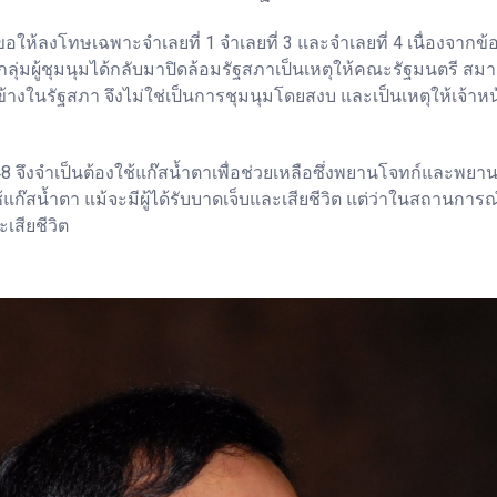
อให้ลงโทษเฉพาะจำเลยที่ 1 จำเลยที่ 3 และจำเลยที่ 4 เนื่องจากข้
กลุ่มผู้ชุมนุมได้กลับมาปิดล้อมรัฐสภาเป็นเหตุให้คณะรัฐมนตรี สม
างในรัฐสภา จึงไม่ใช่เป็นการชุมนุมโดยสงบ และเป็นเหตุให้เจ้าหน้าท
ึงจำเป็นต้องใช้แก๊สน้ำตาเพื่อช่วยเหลือซึ่งพยานโจทก์และพยานจำเล
แก๊สน้ำตา แม้จะมีผู้ได้รับบาดเจ็บและเสียชีวิต แต่ว่าในสถานการณ
ะเสียชีวิต