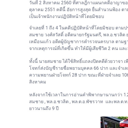
วันที่ 2 สิงหาคม 2560 ที่ศาลฎีกาแผนกคดีอาญาข
ตุลาคม 2551 คดีนี้ อัยการสูงสุด ยื่นสำนวนฟ้อง
เป็นเจ้าพนักงานปฏิบัติหน้าที่โดยมิชอบ
จำเลยที่ 1 ถึง 4 ในคดีปฏิบัติหน้าที่โดยมิชอบ
สมชาย วงศ์สวัสดิ์ อดีตนายกรัฐมนตรี, พล.อ.ชวลิต
เหมือนแก้ว อดีตผู้บัญชาการตำรวจนครบาล ตามฐานค
จากเหตุการณ์ที่เกิดขึ้น ทำให้มีผู้เสียชีวิต 2 คน แล
ทั้งนี้ นายสมชาย ได้ใช้สิทธิ์แถลงปิดคดีด้วยวาจา เ
โจทก์ส่งบัญชีรายชื่อพยานบุคคล 66 ปาก และจำเล
ความพยานฝ่ายโจทก์ 28 ปาก ขณะที่ฝ่ายจำเลย 106
สิงหาคม
หลังจากใช้เวลาในการอ่านคำพิพากษานานกว่า 1.2
สมชาย , พล.อ.ชวลิต , พล.ต.อ.พัชรวาท และพล.ต.ท.สุ
ยาวนานถึง 9 ปี