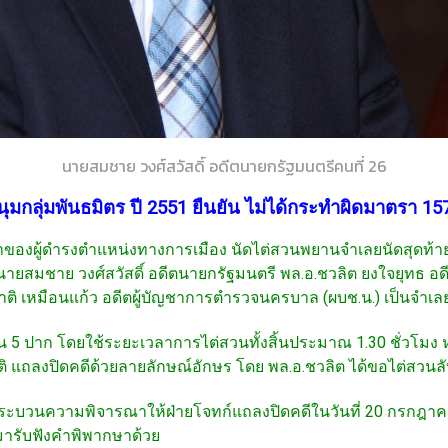
นายสมชาย วงศ์สวัสดิ์ อดีตนายกรัฐมนตรีคนที่ 26
ลุ่มพันธมิตร ปี 2551 ยืนยัน ไม่ได้กระทำผิดมาตรา 15
าญาของผู้ดำรงตำแหน่งทางการเมือง นัดไต่สวนพยานจำเลยนัดสุดท
องนายสมชาย วงศ์สวัสดิ์ อดีตนายกรัฐมนตรี พล.อ.ชวลิต ยงใจยุทธ อ
าติ เหมือนแก้ว อดีตผู้บัญชาการตำรวจนครบาล (ผบช.น.) เป็นจำเล
 5 ปาก โดยใช้ระยะเวลาการไต่สวนทั้งสิ้นประมาณ 1.30 ชั่วโมง ห
าติ แถลงปิดคดีด้วยลายลักษณ์อักษร โดย พล.อ.ชวลิต ได้ขอไต่สวนล
ระบวนความพิจารณาให้ฝ่ายโจทก์แถลงปิดคดีในวันที่ 20 กรกฎาคม
งมารับฟังคำพิพากษาด้วย