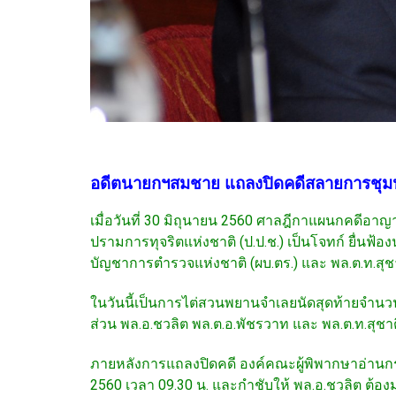
อดีตนายกฯสมชาย แถลงปิดคดีสลายการชุมนุมก
เมื่อวันที่ 30 มิถุนายน 2560 ศาลฎีกาแผนกคดีอ
ปรามการทุจริตแห่งชาติ (ป.ป.ช.) เป็นโจทก์ ยื่นฟ้
บัญชาการตำรวจแห่งชาติ (ผบ.ตร.) และ พล.ต.ท.สุช
ในวันนี้เป็นการไต่สวนพยานจำเลยนัดสุดท้ายจำนวน
ส่วน พล.อ.ชวลิต พล.ต.อ.พัชรวาท และ พล.ต.ท.สุช
ภายหลังการแถลงปิดคดี องค์คณะผู้พิพากษาอ่านก
2560 เวลา 09.30 น. และกำชับให้ พล.อ.ชวลิต ต้อ