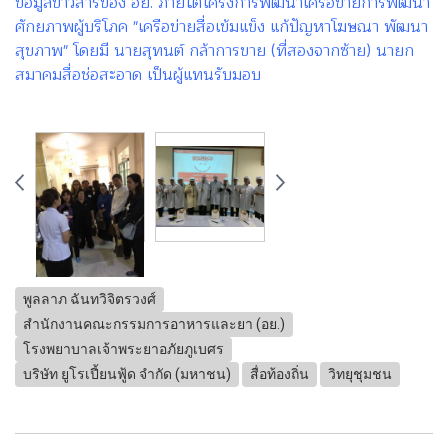
ข้อมูลข่าวสารของ อย. ภายใต้โครงการพัฒนาเครือข่ายการพัฒนา
ศักยภาพผู้บริโภค "เครือข่ายสื่อเข้มแข็ง แก้ปัญหาโฆษณา พัฒนา
สุขภาพ" โดยมี นายสุทนต์ กล้าการขาย (ที่สองจากซ้าย) นายก
สมาคมสื่อช่อสะอาด เป็นผู้แทนรับมอบ
พูลลาภ ฉันทวิจิตรวงศ์
สำนักงานคณะกรรมการอาหารและยา (อย.)
โรงพยาบาลเจ้าพระยาอภัยภูเบศร
บริษัท ยูโรเปี้ยนฟู้ด จำกัด (มหาชน)
สื่อท้องถิ่น
วิทยุชุมชน