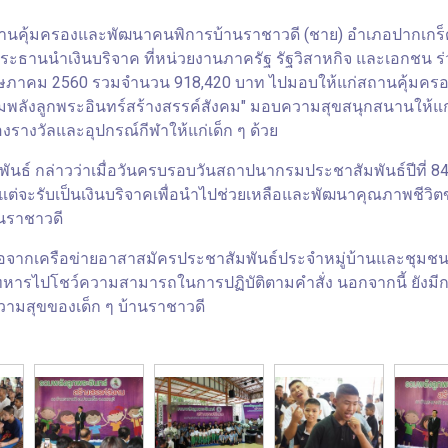
ถานคุ้มครองและพัฒนาคนพิการบ้านราชาวดี (ชาย) อำเภอปากเกร็ด 
ะธานนำเงินบริจาค ที่หน่วยงานภาครัฐ รัฐวิสาหกิจ และเอกชน 
 พฤษภาคม 2560 รวมจำนวน 918,420 บาท ไปมอบให้แก่สถานคุ้มครอ
"รวมพลังลูกพระอินทร์สร้างสรรค์สังคม" มอบความสุขสนุกสนานให้แก
รางวัลและอุปกรณ์กีฬาให้แก่เด็ก ๆ ด้วย
กล่าวว่าเมื่อวันครบรอบวันสถาปนากรมประชาสัมพันธ์ปีที่ 84 ก
แต่จะรับเป็นเงินบริจาคเพื่อนำไปช่วยเหลือและพัฒนาคุณภาพชีวิตข
นราชาวดี
อจากเครือข่ายอาสาสมัครประชาสัมพันธ์ประจำหมู่บ้านและชุมชน
ทหารไปโชว์ความสามารถในการปฏิบัติตามคำสั่ง นอกจากนี้ ยังมี
วามสุขของเด็ก ๆ บ้านราชาวดี