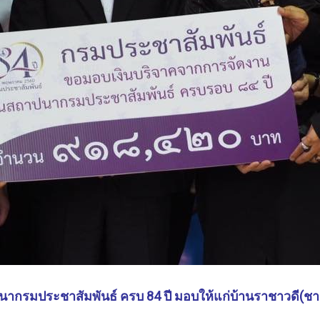
ากรมประชาสัมพันธ์ ครบ 84 ปี มอบให้แก่บ้านราชาวดี(ชา