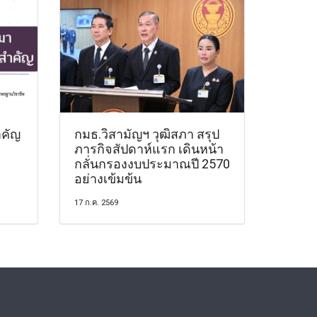
คัญ
กมธ.วิสามัญฯ วุฒิสภา สรุป
ภารกิจสัปดาห์แรก เดินหน้า
กลั่นกรองงบประมาณปี 2570
อย่างเข้มข้น
17 ก.ค. 2569