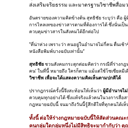
ส่งเสริมจริยธรรม และมาตรฐานวิชาชีพสื่อมวล
อันตรายของความคิดข้างต้น สุทธิชัย ระบุว่า คื
การไหลเทของข่าวสารตามที่ต้องการได้ ซึ่งนั่นเป็น
ควบคุมข่าวสารในสังคมได้อีกต่อไป
“ที่น่าห่วง เพราะว่า คนอยู่ในอำนาจไม่กี่คน ตื่น
หนังสือพิมพ์บางฉบับเท่านั้น”
สุทธิชัย
ชวนสังคมกระตุกต่อมคิดว่า กรณีที่ร่างกฎ
คน’ ในที่นี้ หมายถึง ใครก็ตาม แม้แต่ใช้โซเซียลมีเด
วิชาชีพ เพื่อจะได้แสดงความคิดเห็นตามปกติได้
ปรากฎกรณ์ครั้งนี้จึงสะท้อนให้เห็นว่า
ผู้มีอำนาจไม
ควบคุมทุกอย่างได้ ซึ่งแท้จริงแล้วคนในวงการสื่
กฎหมายฉบับนี้ จนมาถึงวันนี้รู้สึกดีใจที่ทุกคนได้
ทั้งนี้ ต่อให้ร่างกฎหมายฉบับนี้ให้สัดส่วนค
คนกลุ่มใดกลุ่มหนึ่งไม่มีสิทธิจะมากำกับว่า คุ