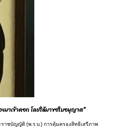
คนต้องมาเข้าคอก โดยให้มาขอใบอนุญาต”
ะราชบัญญัติ (พ.ร.บ.) การคุ้มครองสิทธิเสรีภาพ