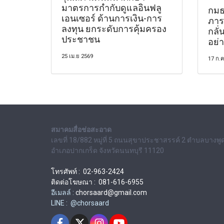
มาตรการกำกับดูแลอินฟลู
กมธ
เอนเซอร์ ด้านการเงิน-การ
ภาร
ลงทุน ยกระดับการคุ้มครอง
กลั
ประชาชน
อย่า
25 เม.ย 2569
17 ก.ค
สมาคมสื่อช่อสะอาด
เลขที่ 18/882 หมู่ที่ 5 ถนนสุขาประชาสรรค์ 2 ตำบลบางพู
อำเภอปากเกร็ด จังหวัดนนทบุรี 11120
โทรศัพท์ : 02-963-2424
ติดต่อโฆษณา : 081-616-6955
อีเมลล์ :
chorsaard@gmail.com
LINE : @chorsaard