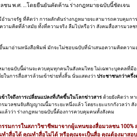
ชน พ.ศ. ...โดยยืนยันคัดค้าน ร่างกฎหมายฉบับนี้ชัดเจน
อ ผู้มีอำนาจรัฐ ที่คิดว่า การผลักดันร่างกฎหมายจะสามารถควบคุ
ความคิดที่ล้าสมัย ทั้งที่ความจริง ลืมไปหรือว่า สังคมสื่อสารมว
เช้าขึ้นมาอ่านหนังสือพิมพ์ มักจะไม่ชอบฉบับที่นำเสนอความคิดความ
หมายฉบับนี้ผ่านจะควบคุมทุกคนในสังคมไทย ไม่เฉพาะบุคคลที่มีอา
ียในการสื่อสารล้วนเข้าข่ายทั้งสิ้น นั่นแสดงว่า
ประชาชนกว่าครึ่
่เข้าใจถึงการเปลี่ยนแปลงที่เกิดขึ้นในโลกข่าวสาร
ด้วยยังคิดว่า 
อสารมวลชนจับสัญญาณนี้มาระยะหนึ่งแล้ว โดยระยะแรกกังวลว่า สังค
เห็นแล้วว่า ร่างกฎหมายฉบับนี้ต้องการควบคุมคนทั้งสังคม
ณะกรรมการในสภาวิชาชีพมาจากผู้แทนของสื่อมวลชน 100% สุทธ
ณทำสื่อได้ คุณทำสื่อไม่ได้ หรือคุณจะเป็นสื่อ คุณต้องมาสอ