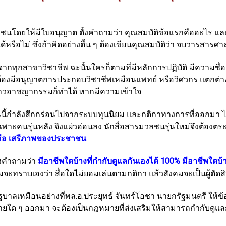
วลชนโดยให้มีใบอนุญาต ตั้งคำถามว่า คุณสมบัติข้อแรกคืออะไร และต
ือไม่ ซึ่งถ้าคิดอย่างตื้น ๆ ต้องเขียนคุณสมบัติว่า จบวารสารศาสต
ากทุกสาขาวิชาชีพ ฉะนั้นใครก็ตามที่มีหลักการปฏิบัติ มีความซื่อ
งว่า ต้องมีอนุญาตการประกอบวิชาชีพเหมือนแพทย์ หรือวิศวกร แตกต
าวอาชญากรรมก็ทำได้ หากมีความเข้าใจ
วันนี้กำลังสึกกร่อนไปจากระบบทุนนิยม และกติกาทางการที่ออกมา ไม
ะคนรุ่นหลัง จึงแผ่วอ่อนลง นักสื่อสารมวลชนรุ่นใหม่จึงต้องตร
 คือ เสรีภาพของประชาชน
ตั้งคำถามว่า
มีอาชีพใดบ้างที่กำกับดูแลกันเองได้ 100% มีอาชีพใดบ้าง
คมจะทราบเองว่า สื่อใดไม่ยอมเล่นตามกติกา แล้วสังคมจะเป็นผู้ตัดสิ
รัฐบาลเหมือนอย่างที่พล.อ.ประยุทธ์ จันทร์โอชา นายกรัฐมนตรี ให้
มายใด ๆ ออกมา จะต้องเป็นกฎหมายที่ส่งเสริมให้สามารถกำกับดู