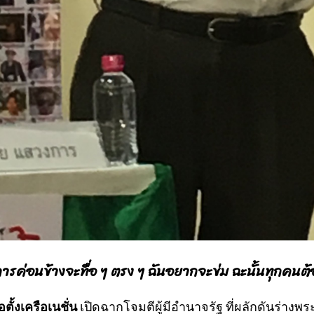
วิธีการค่อนข้างจะทื่อ ๆ ตรง ๆ ฉันอยากจะข่ม ฉะนั้นทุก
ตั้งเครือเนชั่น
เปิดฉากโจมตีผู้มีอำนาจรัฐ ที่ผลักดันร่างพร