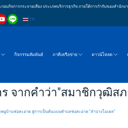
งประกอบกิจการกระจายเสียง ประเภทบริการธุรกิจ ภายใต้การกำกับของสำน
TH
กิจกรรมสัมพันธ์
า
ภาคีเครือข่าย
ดาวน์โหลด
าร จากคำว่า"สมาชิกวุฒิ
นาหมู่บ้านช่อสะอาด สู่การเป็นต้นแบบตำบลช่อสะอาด "ลำปางโมเดล"