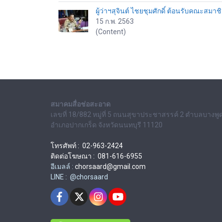
ผู้ว่าฯสุจินต์ ไชยชุมศักดิ์ ต้อนรับคณะส
15 ก.พ. 2563
(Content)
สมาคมสื่อช่อสะอาด
เลขที่ 18/882 หมู่ที่ 5 ถนนสุขาประชาสรรค์ 2 ตำบลบางพู
อำเภอปากเกร็ด จังหวัดนนทบุรี 11120
โทรศัพท์ : 02-963-2424
ติดต่อโฆษณา : 081-616-6955
อีเมลล์ :
chorsaard@gmail.com
LINE : @chorsaard