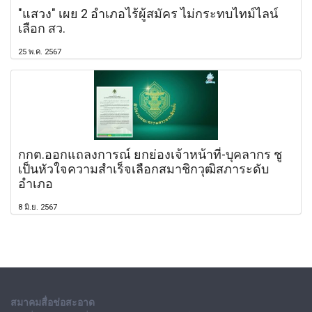
"แสวง" เผย 2 อำเภอไร้ผู้สมัคร ไม่กระทบไทม์ไลน์
เลือก สว.
25 พ.ค. 2567
กกต.ออกแถลงการณ์ ยกย่องเจ้าหน้าที่-บุคลากร ชู
เป็นหัวใจความสำเร็จเลือกสมาชิกวุฒิสภาระดับ
อำเภอ
8 มิ.ย. 2567
สมาคมสื่อช่อสะอาด