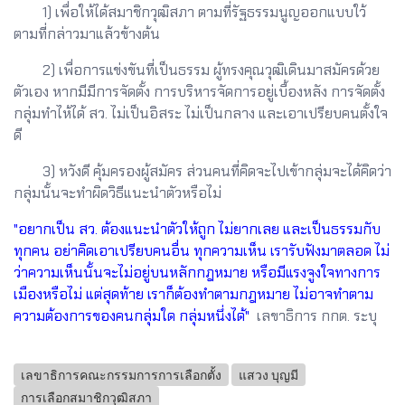
1) เพื่อให้ได้สมาชิกวุฒิสภา ตามที่รัฐธรรมนูญออกแบบใว้
ตามที่กล่าวมาแล้วข้างต้น
2) เพื่อการแข่งขันที่เป็นธรรม ผู้ทรงคุณวุฒิเดินมาสมัครด้วย
ตัวเอง หากมีมีการจัดตั้ง การบริหารจัดการอยู่เบื้องหลัง การจัดตั้ง
กลุ่มทำไห้ได้ สว. ไม่เป็นอิสระ ไม่เป็นกลาง และเอาเปรียบคนตั้งใจ
ดี
3) หวังดี คุ้มครองผู้สมัคร ส่วนคนที่คิดจะไปเข้ากลุ่มจะได้คิดว่า
กลุ่มนั้นจะทำผิดวิธีแนะนำตัวหรือไม่
"อยากเป็น สว. ต้องแนะนำตัวให้ถูก ไม่ยากเลย และเป็นธรรมกับ
ทุกคน อย่าคิดเอาเปรียบคนอื่น
ทุกความเห็น เรารับฟังมาตลอด ไม่
ว่าความเห็นนั้นจะไม่อยู่บนหลักกฎหมาย หรือมีแรงจูงใจทางการ
เมืองหรือไม่ แต่สุดท้าย เราก็ต้องทำตามกฎหมาย ไม่อาจทำตาม
ความต้องการของคนกลุ่มใด กลุ่มหนึ่งได้"
เลขาธิการ กกต. ระบุ
เลขาธิการคณะกรรมการการเลือกตั้ง
แสวง บุญมี
การเลือกสมาชิกวุฒิสภา