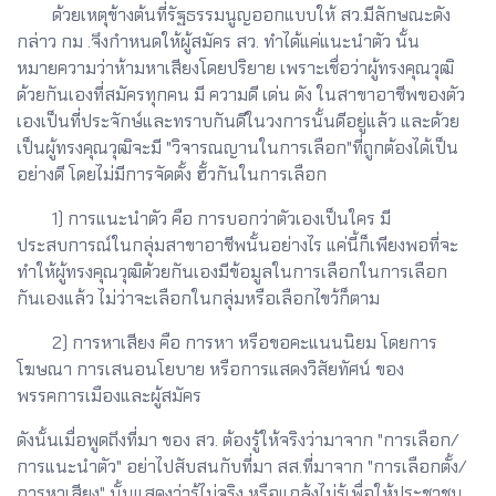
ด้วยเหตุข้างต้นที่รัฐธรรมนูญออกแบบให้ สว.มีลักษณะดัง
กล่าว กม .จึงกำหนดให้ผู้สมัคร สว. ทำได้แค่แนะนำตัว นั้น
หมายความว่าห้ามหาเสียงโดยปริยาย เพราะเชื่อว่าผู้ทรงคุณวุฒิ
ด้วยกันเองที่สมัครทุกคน มี ความดี เด่น ดัง ในสาขาอาชีพของตัว
เองเป็นที่ประจักษ์และทราบกันดีในวงการนั้นดีอยู่แล้ว และด้วย
เป็นผู้ทรงคุณวุฒิจะมี "วิจารณญานในการเลือก"ที่ถูกต้องได้เป็น
อย่างดี โดยไม่มีการจัดตั้ง ฮั้วกันในการเลือก
1) การแนะนำตัว คือ การบอกว่าตัวเองเป็นใคร มี
ประสบการณ์ในกลุ่มสาขาอาชีพนั้นอย่างไร แค่นี้ก็เพียงพอที่จะ
ทำให้ผู้ทรงคุณวุฒิด้วยกันเองมีข้อมูลในการเลือกในการเลือก
กันเองแล้ว ไม่ว่าจะเลือกในกลุ่มหรือเลือกไขว้ก็ตาม
2) การหาเสียง คือ การหา หรือขอคะแนนนิยม โดยการ
โฆษณา การเสนอนโยบาย หรือการแสดงวิสัยทัศน์ ของ
พรรคการเมืองและผู้สมัคร
ดังนั้นเมื่อพูดถึงที่มา ของ สว. ต้องรู้ให้จริงว่ามาจาก "การเลือก/
การแนะนำตัว" อย่าไปสับสนกับที่มา สส.ที่มาจาก "การเลือกตั้ง/
การหาเสียง" นั้นแสดงว่ารู้ไม่จริง หรือแกล้งไม่รู้เพื่อให้ประชาชน