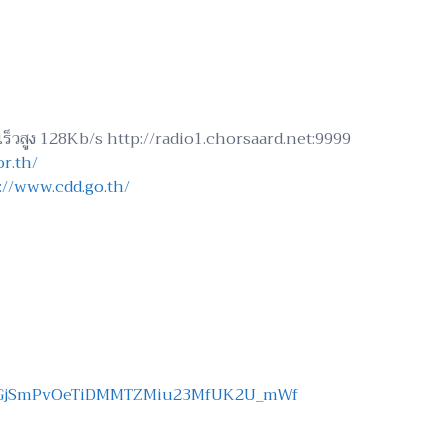
ามเร็วสูง 128Kb/s http://radio1.chorsaard.net:9999
r.th/
://www.cdd.go.th/
PL3oGjSmPvOeTiDMMTZMiu23MfUK2U_mWf