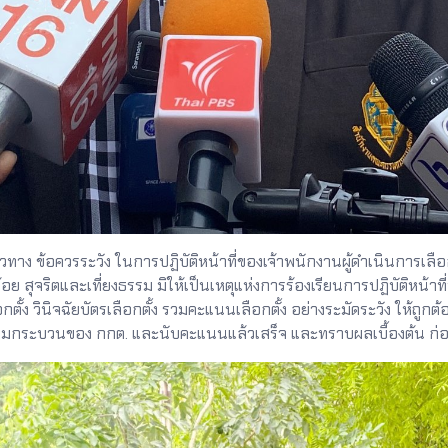
ทาง ข้อควรระวัง ในการปฏิบัติหน้าที่ของเจ้าพนักงานผู้ดำเนินการเลือก
บร้อย สุจริตและเที่ยงธรรม มิให้เป็นเหตุแห่งการร้องเรียนการปฏิบัติหน้
กตั้ง วินิจฉัยบัตรเลือกตั้ง รวมคะแนนเลือกตั้ง อย่างระมัดระวัง ให
ตามกระบวนของ กกต. และนับคะแนนแล้วเสร็จ และทราบผลเบื้องต้น ก่อน