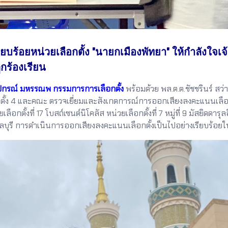
ยบร้อยหน่วยเลือกตั้ง "นายกเมืองพัทยา" ให้กำลังใจเจ
ูกร้องเรียน
กรณ์ มหรรณพ กรรมการการเลือกตั้ง
พร้อมด้วย พล.ต.ต.ชัชชรินร์ สว่
ั้ง 4 และคณะ ตรวจเยี่ยมและสังเกตการณ์การออกเสียงลงคะแนนเลือกต
ั้งที่ 17 โบสถ์เซนต์นิโคลัส หน่วยเลือกตั้งที่ 7 หมู่ที่ 9 มัสยิดดารุลอิบา
ชลบุรี การดำเนินการออกเสียงลงคะแนนเลือกตั้งเป็นไปอย่างเรียบร้อยใ