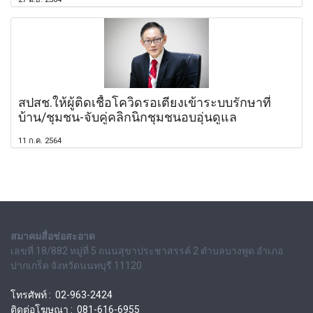
สปสช.ให้ผู้ติดเชื้อโควิดรอเตียงเข้าระบบรักษาที่
บ้าน/ชุมชน-จับคู่คลิกนิกชุมชนอบอุ่นดูแล
11 ก.ค. 2564
สมาคมสื่อช่อสะอาด
เลขที่ 18/882 หมู่ที่ 5 ถนนสุขาประชาสรรค์ 2 ตำบลบางพูด อำเภอ
ปากเกร็ด จังหวัดนนทบุรี 11120
โทรศัพท์ : 02-963-2424
ติดต่อโฆษณา : 081-616-6955