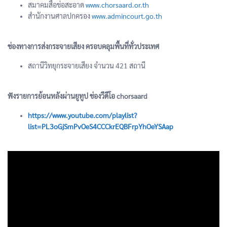
สมาคมสื่อช่อสะอาด
www.chorsaard.or.th
สำนักงานศาลปกครอง
www.admincourt.go.th
ช่องทางการส่งกระจายเสียง ครอบคลุมพื้นที่ทั่วประเทศ
สถานีวิทยุกระจายเสียง จำนวน 421 สถานี
ฟังรายการย้อนหลังผ่านยูทูป ช่องวีดีโอ chorsaard
https://www.youtube.com/playlist?
list=PL3oGjSmPvOeS4CCCkrEQBFrpYhOeYSAap