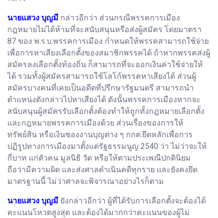
นายแสวง บุญมี
กล่าวอีกว่า ส่วนกรณีพรรคการเมือง
กฎหมายไม่ได้ห้ามที่จะสนับสนุนหรือส่งผู้สมัคร โดยมาตรา
87 ของ พ.ร.บ.พรรคการเมือง กำหนดให้พรรคสามารถใช้จ่าย
เพื่อการหาเสียงเลือกตั้งของสมาชิกพรรคได้ ถ้าหากพรรคส่งผู้
สมัครลงเลือกตั้งท้องถิ่น ก็สามารถที่จะออกเงินค่าใช้จ่ายให้
ได้ รวมทั้งผู้สมัครสามารถใช้โลโก้พรรคหาเสียงได้ ส่วนผู้
สมัครบางคนที่เคยเป็นอดีตที่ปรึกษารัฐมนตรี สามารถนำ
ตำแหน่งดังกล่าวไปหาเสียงได้ ดังนั้นพรรคการเมืองหากจะ
สนับสนุนผู้สมัครรับเลือกตั้งต้องทำให้ถูกทั้งกฎหมายเลือกตั้ง
และกฎหมายพรรคการเมืองด้วย ส่วนเรื่องของการให้
ทรัพย์สิน หรือเงินซองงานบุญต่าง ๆ กกต.ยึดหลักเพื่อการ
ปฏิรูปทางการเมืองมาตั้งแต่รัฐธรรมนูญ 2540 ว่า ไม่ว่าจะให้
กี่บาท แก่ตัวคน มูลนิธิ วัด หรือให้ตามประเพณีปกตินิยม
ถือว่ามีความผิด และส่งศาลดำเนินคดีทุกราย และยังคงยึด
มาตรฐานนี้ ไม่ว่าศาลจะพิจารณาอย่างไรก็ตาม
นายแสวง บุญมี
ยังกล่าวอีกว่า ผู้ที่ได้รับการเลือกตั้งจะต้องได้
คะแนนโหวตสูงสุด และต้องได้มากกว่าคะแนนของผู้ไม่