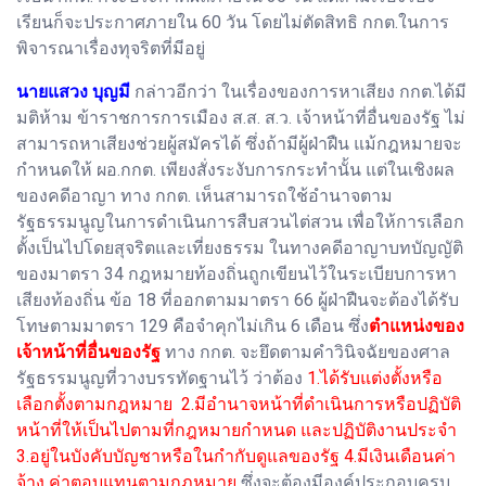
เรียนก็จะประกาศภายใน 60 วัน โดยไม่ตัดสิทธิ กกต.ในการ
พิจารณาเรื่องทุจริตที่มีอยู่
นายแสวง บุญมี
กล่าวอีกว่า ในเรื่องของการหาเสียง กกต.ได้มี
มติห้าม ข้าราชการการเมือง ส.ส. ส.ว. เจ้าหน้าที่อื่นของรัฐ ไม่
สามารถหาเสียงช่วยผู้สมัครได้ ซึ่งถ้ามีผู้ฝ่าฝืน แม้กฎหมายจะ
กำหนดให้ ผอ.กกต. เพียงสั่งระงับการกระทำนั้น แต่ในเชิงผล
ของคดีอาญา ทาง กกต. เห็นสามารถใช้อำนาจตาม
รัฐธรรมนูญในการดำเนินการสืบสวนไต่สวน เพื่อให้การเลือก
ตั้งเป็นไปโดยสุจริตและเที่ยงธรรม ในทางคดีอาญาบทบัญญัติ
ของมาตรา 34 กฎหมายท้องถิ่นถูกเขียนไว้ในระเบียบการหา
เสียงท้องถิ่น ข้อ 18 ที่ออกตามมาตรา 66 ผู้ฝ่าฝืนจะต้องได้รับ
โทษตามมาตรา 129 คือจำคุกไม่เกิน 6 เดือน ซึ่ง
ตำแหน่งของ
เจ้าหน้าที่อื่นของรัฐ
ทาง กกต. จะยึดตามคำวินิจฉัยของศาล
รัฐธรรมนูญที่วางบรรทัดฐานไว้ ว่าต้อง
1.ได้รับแต่งตั้งหรือ
เลือกตั้งตามกฎหมาย 2.มีอำนาจหน้าที่ดำเนินการหรือปฏิบัติ
หน้าที่ให้เป็นไปตามที่กฎหมายกำหนด และปฏิบัติงานประจำ
3.อยู่ในบังคับบัญชาหรือในกำกับดูแลของรัฐ 4.มีเงินเดือนค่า
จ้าง ค่าตอบแทนตามกฎหมาย
ซึ่งจะต้องมีองค์ประกอบครบ