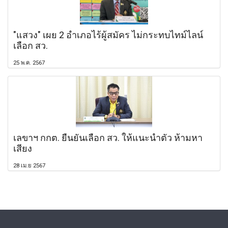
"แสวง" เผย 2 อำเภอไร้ผู้สมัคร ไม่กระทบไทม์ไลน์
เลือก สว.
25 พ.ค. 2567
เลขาฯ กกต. ยืนยันเลือก สว. ให้แนะนำตัว ห้ามหา
เสียง
28 เม.ย 2567