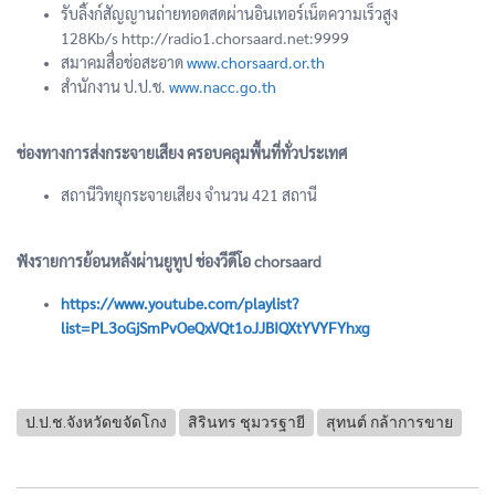
รับลิ้งก์สัญญานถ่ายทอดสดผ่านอินเทอร์เน็ตความเร็วสูง
128Kb/s http://radio1.chorsaard.net:9999
สมาคมสื่อช่อสะอาด
www.chorsaard.or.th
สำนักงาน ป.ป.ช.
www.nacc.go.th
ช่องทางการส่งกระจายเสียง ครอบคลุมพื้นที่ทั่วประเทศ
สถานีวิทยุกระจายเสียง จำนวน 421 สถานี
ฟังรายการย้อนหลังผ่านยูทูป ช่องวีดีโอ chorsaard
https://www.youtube.com/playlist?
list=PL3oGjSmPvOeQxVQt1oJJBIQXtYVYFYhxg
ป.ป.ช.จังหวัดขจัดโกง
สิรินทร ชุมวรฐายี
สุทนต์ กล้าการขาย