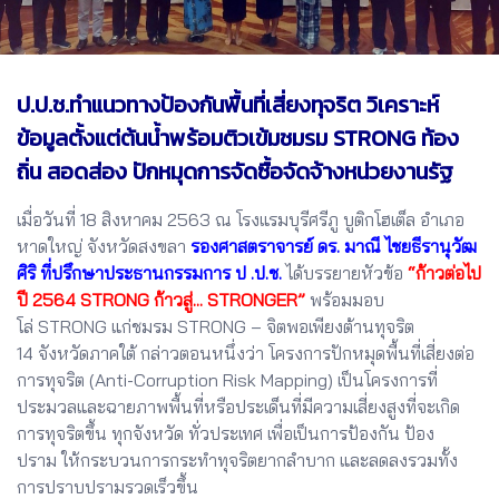
ป.ป.ช.ทำแนวทางป้องกันพื้นที่เสี่ยงทุจริต วิเคราะห์
ข้อมูลตั้งแต่ต้นน้ำพร้อมติวเข้มชมรม STRONG ท้อง
ถิ่น สอดส่อง ปักหมุดการจัดซื้อจัดจ้างหน่วยงานรัฐ
เมื่อวันที่ 18 สิงหาคม 2563 ณ โรงแรมบุรีศรีภู บูติกโฮเต็ล อำเภอ
หาดใหญ่ จังหวัดสงขลา
รองศาสตราจารย์ ดร. มาณี ไชยธีรานุวัฒ
ศิริ ที่ปรึกษาประธานกรรมการ ป .ป.ช.
ได้บรรยายหัวข้อ
“ก้าวต่อไป
ปี 2564 STRONG ก้าวสู่... STRONGER”
พร้อมมอบ
โล่ STRONG แก่ชมรม STRONG – จิตพอเพียงต้านทุจริต
14 จังหวัดภาคใต้ กล่าวตอนหนึ่งว่า โครงการปักหมุดพื้นที่เสี่ยงต่อ
การทุจริต (Anti-Corruption Risk Mapping) เป็นโครงการที่
ประมวลและฉายภาพพื้นที่หรือประเด็นที่มีความเสี่ยงสูงที่จะเกิด
การทุจริตขึ้น ทุกจังหวัด ทั่วประเทศ เพื่อเป็นการป้องกัน ป้อง
ปราม ให้กระบวนการกระทำทุจริตยากลำบาก และลดลงรวมทั้ง
การปราบปรามรวดเร็วขึ้น